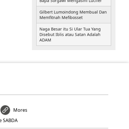
Bapa Sorgawi Mengasihi Lucifer
Gilbert Lumoindong Membual Dan
Memfitnah Mefibosset
Naga Besar itu Si Ular Tua Yang
Disebut Iblis atau Satan Adalah
ADAM
Mores
re SABDA