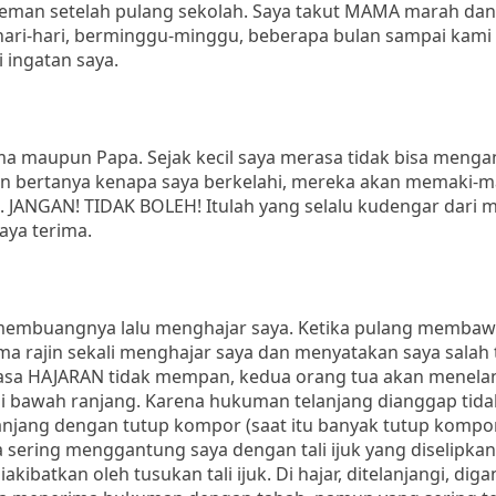
-teman setelah pulang sekolah. Saya takut MAMA marah dan
rhari-hari, berminggu-minggu, beberapa bulan sampai kami
i ingatan saya.
ama maupun Papa. Sejak kecil saya merasa tidak bisa meng
kan bertanya kenapa saya berkelahi, mereka akan memaki-m
k. JANGAN! TIDAK BOLEH! Itulah yang selalu kudengar dari 
aya terima.
embuangnya lalu menghajar saya. Ketika pulang membawa
rajin sekali menghajar saya dan menyatakan saya salah
rasa HAJARAN tidak mempan, kedua orang tua akan menela
di bawah ranjang. Karena hukuman telanjang dianggap tida
jang dengan tutup kompor (saat itu banyak tutup kompo
ing menggantung saya dengan tali ijuk yang diselipkan d
akibatkan oleh tusukan tali ijuk. Di hajar, ditelanjangi, dig