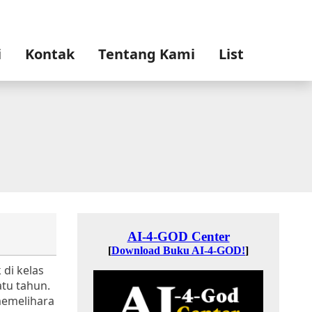
i
Kontak
Tentang Kami
List
di kelas
atu tahun.
memelihara