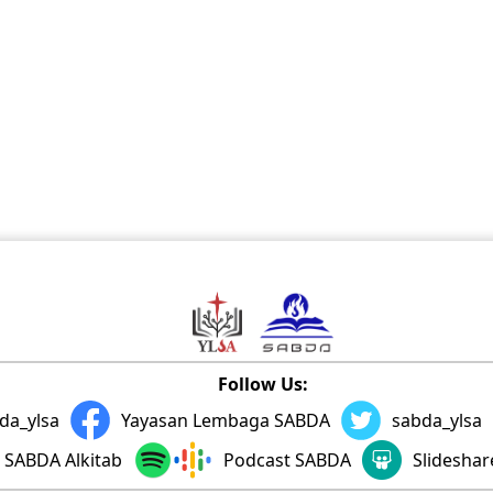
Follow Us:
da_ylsa
Yayasan Lembaga SABDA
sabda_ylsa
SABDA Alkitab
Podcast SABDA
Slidesha