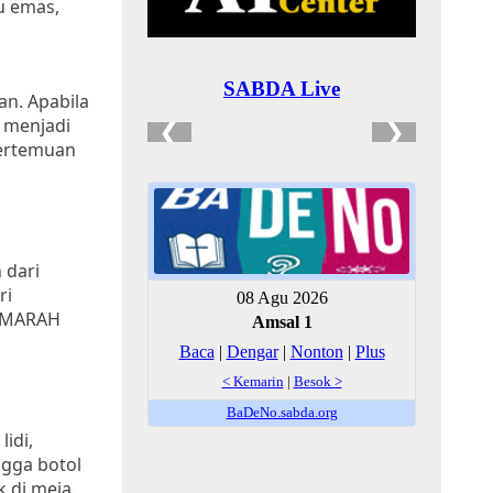
u emas,
n. Apabila
 menjadi
pertemuan
 dari
ri
a MARAH
idi,
ngga botol
 di meja.