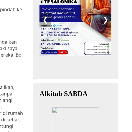
 pindah ke
andalkan
aki saya
mereka. Bo
 ikan,
 tanpa
njangi
k
r di rumah
i ketiak.
antungi