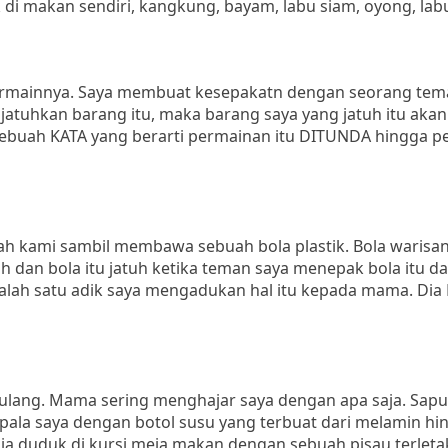
i makan sendiri, kangkung, bayam, labu siam, oyong, lab
ermainnya. Saya membuat kesepakatn dengan seorang tema
atuhkan barang itu, maka barang saya yang jatuh itu akan
sebuah KATA yang berarti permainan itu DITUNDA hingga 
ah kami sambil membawa sebuah bola plastik. Bola warisan
 dan bola itu jatuh ketika teman saya menepak bola itu da
. Salah satu adik saya mengadukan hal itu kepada mama. Di
ang. Mama sering menghajar saya dengan apa saja. Sapu l
pala saya dengan botol susu yang terbuat dari melamin hi
 Dia duduk di kursi meja makan dengan sebuah pisau terletak