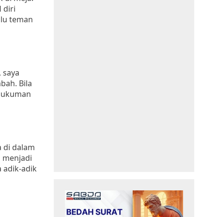
diri
alu teman
, saya
bah. Bila
i hukuman
a di dalam
n menjadi
 adik-adik