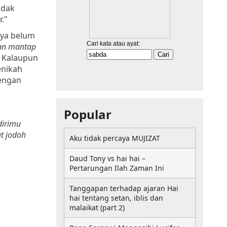
idak
."
aya belum
dan mantap
. Kalaupun
enikah
dengan
Popular
dirimu
at jodoh
Aku tidak percaya MUJIZAT
Daud Tony vs hai hai –
Pertarungan Ilah Zaman Ini
Tanggapan terhadap ajaran Hai
hai tentang setan, iblis dan
malaikat (part 2)