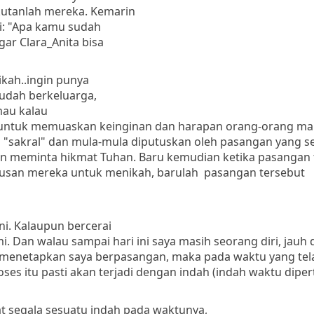
kutanlah mereka. Kemarin
i: "Apa kamu sudah
gar Clara_Anita bisa
ikah..ingin punya
udah berkeluarga,
 mau kalau
ya untuk memuaskan keinginan dan harapan orang-orang m
ah "sakral" dan mula-mula diputuskan oleh pasangan yang 
an meminta hikmat Tuhan. Baru kemudian ketika pasangan 
tusan mereka untuk menikah, barulah pasangan tersebut
ini. Kalaupun bercerai
Dan walau sampai hari ini saya masih seorang diri, jauh d
an menetapkan saya berpasangan, maka pada waktu yang tel
ses itu pasti akan terjadi dengan indah (indah waktu dipe
t segala sesuatu
indah
pada
waktunya
,