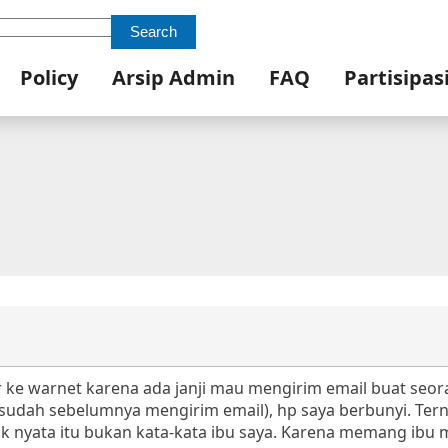
Search
Policy
Arsip Admin
FAQ
Partisipas
ur ke warnet karena ada janji mau mengirim email buat seo
sesudah sebelumnya mengirim email), hp saya berbunyi. Tern
ak nyata itu bukan kata-kata ibu saya. Karena memang ibu