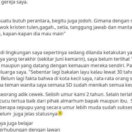
gereja saya.
uatu butuh perantara, begitu juga jodoh. Gimana dengan 
ok kristen tulen,gagah., setia, tanggung jawab dan mantap
u, kapan-kapan dia mau main"
di lingkungan saya sepertinya sedang dilanda ketakutan y
 yang terakhir (sekitar Juni kemarin), saya belum terliha
" maupun yang datang dengan kemauan mereka sendiri. P
luarga saya. "Sebentar lagi bakalan layu kalau lewat 30 ta
 Belum lagi fakta bahwa di kota kecil saya, rata-rata oran
a teman wanita saya semasa SD sudah menikah semua kecua
eorang adik cewek. Selisih umur kami 2 tahun. Selain terla
, cucu tertua baik dari pihak almarhum bapak maupun ibu. 
beberapa sepupu yang secara umur lebih muda sudah sukse
belum juga jelas statusnya
ya juga belajar
berhubungan dengan lawan