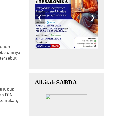
aupun
sebelumnya
tersebut
i lubuk
ah DIA
rtemukan,