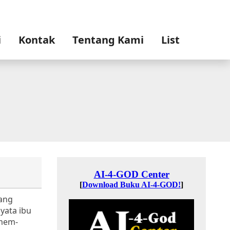
i
Kontak
Tentang Kami
List
rang
yata ibu
 mem-