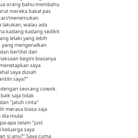
semua orang bahu-membahu
rut mereka bakal pas
encari/menemukan
a lakukan, walau ada
na kadang-kadang sedikit
g lelaki yang lebih
a, yang mengenalkan
dan bertitel dan
maksaan begini biasanya
k menetapkan saya
ahal saya dusah
ntiin saya?"
a dengan seorang cowok.
baik saja tidak
dan "jatuh cinta"
ih merasa biasa saja
a dia mulai
a-apa selain "just
i keluarga saya
n si anu?" Saya cuma