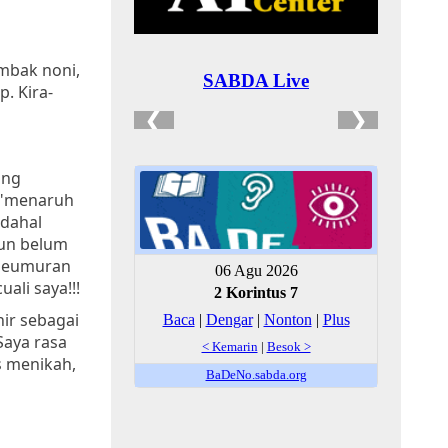
mbak noni,
. Kira-
ang
t "menaruh
adahal
hun belum
g seumuran
li saya!!!
hir sebagai
Saya rasa
s menikah,