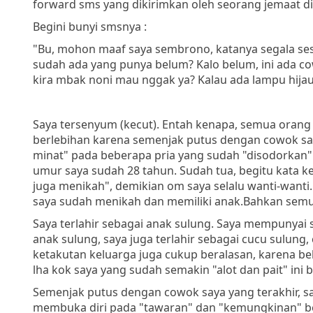
forward sms yang dikirimkan oleh seorang jemaat di 
Begini bunyi smsnya :
"Bu, mohon maaf saya sembrono, katanya segala ses
sudah ada yang punya belum? Kalo belum, ini ada cow
kira mbak noni mau nggak ya? Kalau ada lampu hija
Saya tersenyum (kecut). Entah kenapa, semua orang 
berlebihan karena semenjak putus dengan cowok saya
minat" pada beberapa pria yang sudah "disodorkan
umur saya sudah 28 tahun. Sudah tua, begitu kata ke
juga menikah", demikian om saya selalu wanti-wanti.
saya sudah menikah dan memiliki anak.Bahkan semu
Saya terlahir sebagai anak sulung. Saya mempunyai s
anak sulung, saya juga terlahir sebagai cucu sulung
ketakutan keluarga juga cukup beralasan, karena 
lha kok saya yang sudah semakin "alot dan pait" ini 
Semenjak putus dengan cowok saya yang terakhir, sa
membuka diri pada "tawaran" dan "kemungkinan" 