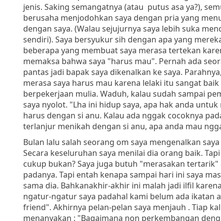
jenis. Saking semangatnya (atau putus asa ya?), 
berusaha menjodohkan saya dengan pria yang menu
dengan saya. (Walau sejujurnya saya lebih suka m
sendiri). Saya bersyukur sih dengan apa yang merek
beberapa yang membuat saya merasa tertekan kare
memaksa bahwa saya "harus mau". Pernah ada seoran
pantas jadi bapak saya dikenalkan ke saya. Parahny
merasa saya harus mau karena lelaki itu sangat baik 
berpekerjaan mulia. Waduh, kalau sudah sampai pe
saya nyolot. "Lha ini hidup saya, apa hak anda untu
harus dengan si anu. Kalau ada nggak cocoknya pad
terlanjur menikah dengan si anu, apa anda mau ngga
Bulan lalu salah seorang om saya mengenalkan say
Secara keseluruhan saya menilai dia orang baik. Tapi 
cukup bukan? Saya juga butuh "merasakan tertarik" 
padanya. Tapi entah kenapa sampai hari ini saya mas
sama dia. Bahkanakhir-akhir ini malah jadi ilfil karen
ngatur-ngatur saya padahal kami belum ada ikatan ap
friend". Akhirnya pelan-pelan saya menjauh . Tiap kal
menanyakan : "Bagaimana non perkembangan denga