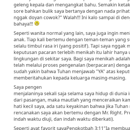
geleng kepala dan mengangkat bahu. Semakin keta
sore bahkan bulik saya bertanya dengan nada prihat
nggak doyan cowok?" Walah!!! Ini kalo sampai di den
bahaya!!!
Seperti wanita normal yang lain, saya juga ingin men
anak. Tiap kali bertemu dengan teman-teman yang s
selalu timbul rasa iri (yang positif). Tapi saya nggak
keputusan pacaran terlebih menikah itu lahir han
lingkungan di sekitar saya. Bagi saya menikah adal
telah melalui proses pengenalan (berpacaran) deng
sudah yakin bahwa Tuhan menjawab "YA" atas kepu
memberitahukan kepada keluarga masing-masing.
Saya pengen
menjalaninya sekali saja selama saya hidup di dunia 
dari pasangan, maka mautlah yang menceraikan kami. 
hati kecil saya, ada satu keyakinan bahwa jika Tuh
rencanakan saya akan bertemu dengan Mr. Right. Pro
indah waktu diuji, dan indah waktu diberkati).
Seperti ayat favorit saya
Pengkotbah 3:11
"Ia membua