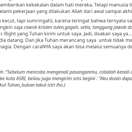
emberikan kekekalan dalam hati mereka. Tetapi manusia t
lami pekerjaan yang dilakukan Allah dari awal sampai akhir
 kecut, tapi sumringah), karena teringat bahwa ternyata s
ngkin saja
cowok kristen tulen,gagah, setia, tanggung jawab 
 Right yang Tuhan kirim untuk saya. Jadi, doakan saya ya..
dia datang. Dan jika Tuhan merancang saya untuk tidak m
bahagia. Dengan caraNYA saya akan bisa melalui semuanya 
marin :"Sebelum mencoba mengenali pasanganmu, cobalah kenali 
 ke kota ASRI, beliau juga mengirim sms begini : "Aku doain dap
ut Tuhan_bukan takut istri lho.)