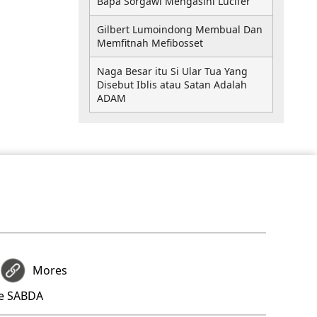
Bapa Sorgawi Mengasihi Lucifer
Gilbert Lumoindong Membual Dan
Memfitnah Mefibosset
Naga Besar itu Si Ular Tua Yang
Disebut Iblis atau Satan Adalah
ADAM
Mores
re SABDA