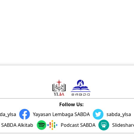
Follow Us:
da_ylsa
Yayasan Lembaga SABDA
sabda_ylsa
SABDA Alkitab
Podcast SABDA
Slidesha