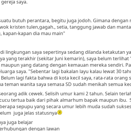
gereja saya.
uatu butuh perantara, begitu juga jodoh. Gimana dengan 
ok kristen tulen,gagah., setia, tanggung jawab dan mantap
u, kapan-kapan dia mau main"
di lingkungan saya sepertinya sedang dilanda ketakutan y
 yang terakhir (sekitar Juni kemarin), saya belum terliha
" maupun yang datang dengan kemauan mereka sendiri. P
luarga saya. "Sebentar lagi bakalan layu kalau lewat 30 ta
 Belum lagi fakta bahwa di kota kecil saya, rata-rata oran
a teman wanita saya semasa SD sudah menikah semua kecua
eorang adik cewek. Selisih umur kami 2 tahun. Selain terla
, cucu tertua baik dari pihak almarhum bapak maupun ibu. 
beberapa sepupu yang secara umur lebih muda sudah sukse
belum juga jelas statusnya
ya juga belajar
berhubungan dengan lawan