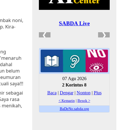
mbak noni,
. Kira-
ang
t "menaruh
adahal
hun belum
g seumuran
li saya!!!
hir sebagai
Saya rasa
s menikah,