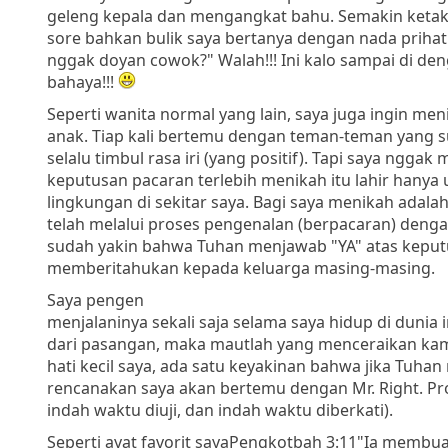
geleng kepala dan mengangkat bahu. Semakin keta
sore bahkan bulik saya bertanya dengan nada prihat
nggak doyan cowok?" Walah!!! Ini kalo sampai di den
bahaya!!!
Seperti wanita normal yang lain, saya juga ingin men
anak. Tiap kali bertemu dengan teman-teman yang s
selalu timbul rasa iri (yang positif). Tapi saya nggak
keputusan pacaran terlebih menikah itu lahir han
lingkungan di sekitar saya. Bagi saya menikah adal
telah melalui proses pengenalan (berpacaran) deng
sudah yakin bahwa Tuhan menjawab "YA" atas kepu
memberitahukan kepada keluarga masing-masing.
Saya pengen
menjalaninya sekali saja selama saya hidup di dunia 
dari pasangan, maka mautlah yang menceraikan kami. 
hati kecil saya, ada satu keyakinan bahwa jika Tuh
rencanakan saya akan bertemu dengan Mr. Right. Pro
indah waktu diuji, dan indah waktu diberkati).
Seperti ayat favorit saya
Pengkotbah 3:11
"Ia membua