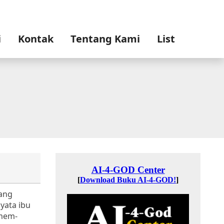
i
Kontak
Tentang Kami
List
rang
yata ibu
 mem-