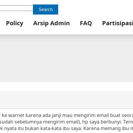
Search
Policy
Arsip Admin
FAQ
Partisipas
ur ke warnet karena ada janji mau mengirim email buat seo
sesudah sebelumnya mengirim email), hp saya berbunyi. Tern
ak nyata itu bukan kata-kata ibu saya. Karena memang ibu