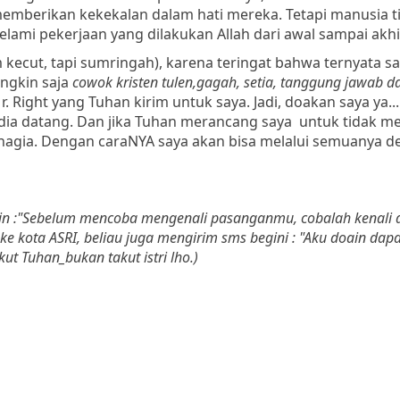
emberikan kekekalan dalam hati mereka. Tetapi manusia t
lami pekerjaan yang dilakukan Allah dari awal sampai akhir
 kecut, tapi sumringah), karena teringat bahwa ternyata s
ngkin saja
cowok kristen tulen,gagah, setia, tanggung jawab 
 Right yang Tuhan kirim untuk saya. Jadi, doakan saya ya..
dia datang. Dan jika Tuhan merancang saya untuk tidak m
bahagia. Dengan caraNYA saya akan bisa melalui semuanya 
marin :"Sebelum mencoba mengenali pasanganmu, cobalah kenali 
 ke kota ASRI, beliau juga mengirim sms begini : "Aku doain dap
ut Tuhan_bukan takut istri lho.)