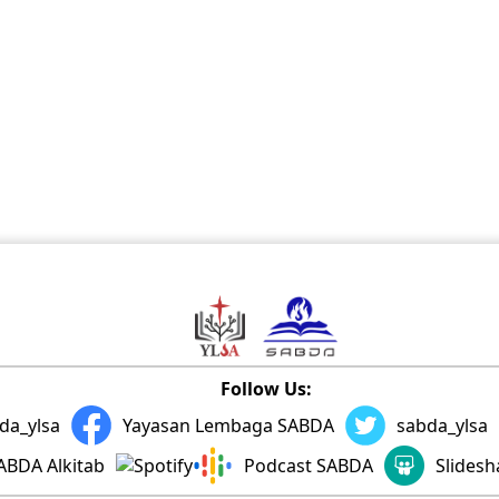
Follow Us:
da_ylsa
Yayasan Lembaga SABDA
sabda_ylsa
ABDA Alkitab
Podcast SABDA
Slides