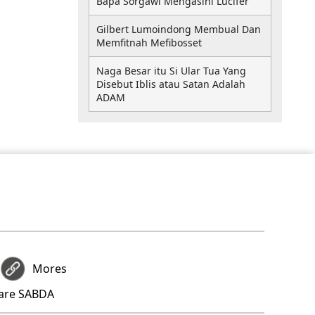
Bapa Sorgawi Mengasihi Lucifer
Gilbert Lumoindong Membual Dan
Memfitnah Mefibosset
Naga Besar itu Si Ular Tua Yang
Disebut Iblis atau Satan Adalah
ADAM
Mores
hare SABDA