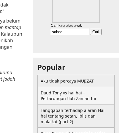
idak
."
aya belum
dan mantap
. Kalaupun
enikah
dengan
Popular
dirimu
at jodoh
Aku tidak percaya MUJIZAT
Daud Tony vs hai hai –
Pertarungan Ilah Zaman Ini
Tanggapan terhadap ajaran Hai
hai tentang setan, iblis dan
malaikat (part 2)