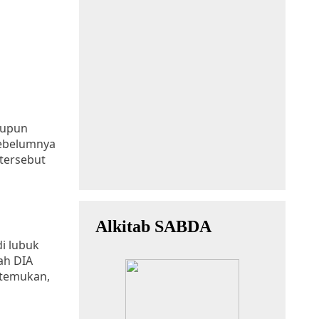
aupun
sebelumnya
tersebut
i lubuk
ah DIA
rtemukan,