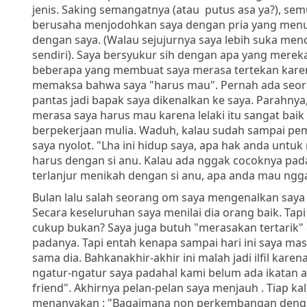
jenis. Saking semangatnya (atau putus asa ya?), 
berusaha menjodohkan saya dengan pria yang menu
dengan saya. (Walau sejujurnya saya lebih suka m
sendiri). Saya bersyukur sih dengan apa yang merek
beberapa yang membuat saya merasa tertekan kare
memaksa bahwa saya "harus mau". Pernah ada seoran
pantas jadi bapak saya dikenalkan ke saya. Parahny
merasa saya harus mau karena lelaki itu sangat baik 
berpekerjaan mulia. Waduh, kalau sudah sampai pe
saya nyolot. "Lha ini hidup saya, apa hak anda untu
harus dengan si anu. Kalau ada nggak cocoknya pad
terlanjur menikah dengan si anu, apa anda mau ngga
Bulan lalu salah seorang om saya mengenalkan say
Secara keseluruhan saya menilai dia orang baik. Tapi 
cukup bukan? Saya juga butuh "merasakan tertarik" 
padanya. Tapi entah kenapa sampai hari ini saya mas
sama dia. Bahkanakhir-akhir ini malah jadi ilfil karen
ngatur-ngatur saya padahal kami belum ada ikatan ap
friend". Akhirnya pelan-pelan saya menjauh . Tiap kal
menanyakan : "Bagaimana non perkembangan denga