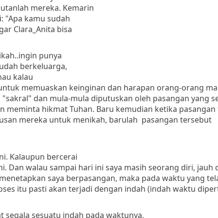
kutanlah mereka. Kemarin
i: "Apa kamu sudah
gar Clara_Anita bisa
ikah..ingin punya
udah berkeluarga,
 mau kalau
ya untuk memuaskan keinginan dan harapan orang-orang m
ah "sakral" dan mula-mula diputuskan oleh pasangan yang 
an meminta hikmat Tuhan. Baru kemudian ketika pasangan 
tusan mereka untuk menikah, barulah pasangan tersebut
ini. Kalaupun bercerai
Dan walau sampai hari ini saya masih seorang diri, jauh d
an menetapkan saya berpasangan, maka pada waktu yang tel
ses itu pasti akan terjadi dengan indah (indah waktu dipe
t segala sesuatu
indah
pada
waktunya
,