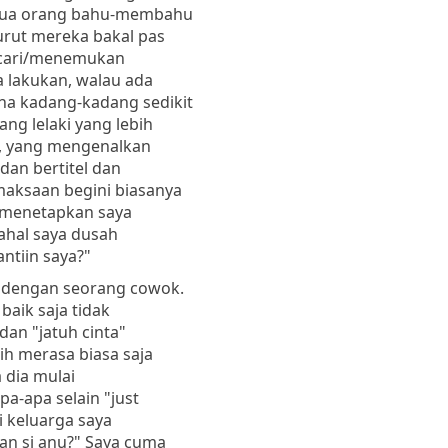
semua orang bahu-membahu
rut mereka bakal pas
encari/menemukan
a lakukan, walau ada
na kadang-kadang sedikit
g lelaki yang lebih
a, yang mengenalkan
dan bertitel dan
maksaan begini biasanya
k menetapkan saya
ahal saya dusah
ntiin saya?"
a dengan seorang cowok.
baik saja tidak
dan "jatuh cinta"
ih merasa biasa saja
a dia mulai
a-apa selain "just
i keluarga saya
n si anu?" Saya cuma