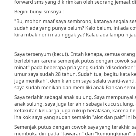
forward sms yang dikirimkan oleh seorang jemaat di 
Begini bunyi smsnya :
"Bu, mohon maaf saya sembrono, katanya segala ses
sudah ada yang punya belum? Kalo belum, ini ada cow
kira mbak noni mau nggak ya? Kalau ada lampu hija
Saya tersenyum (kecut). Entah kenapa, semua orang 
berlebihan karena semenjak putus dengan cowok saya
minat" pada beberapa pria yang sudah "disodorkan
umur saya sudah 28 tahun. Sudah tua, begitu kata ke
juga menikah", demikian om saya selalu wanti-wanti.
saya sudah menikah dan memiliki anak.Bahkan semu
Saya terlahir sebagai anak sulung. Saya mempunyai s
anak sulung, saya juga terlahir sebagai cucu sulung
ketakutan keluarga juga cukup beralasan, karena 
lha kok saya yang sudah semakin "alot dan pait" ini 
Semenjak putus dengan cowok saya yang terakhir, sa
membuka diri pada "tawaran" dan "kemungkinan" 