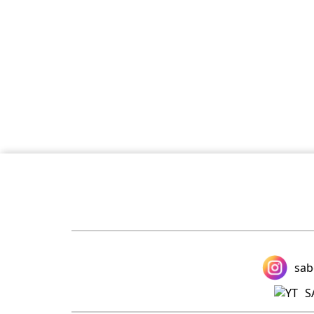
sab
S