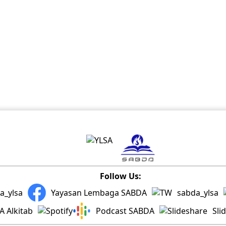
Follow Us:
a_ylsa
Yayasan Lembaga SABDA
sabda_ylsa
 Alkitab
Podcast SABDA
Sli