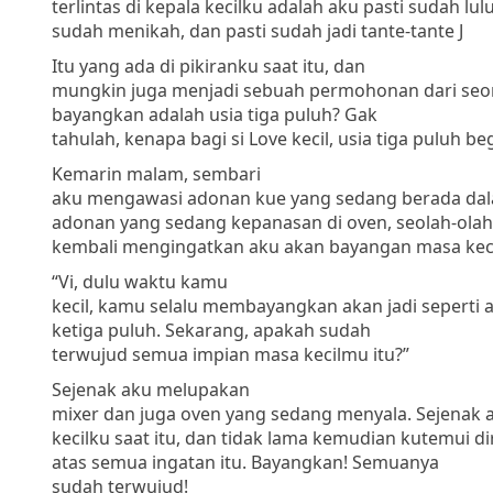
terlintas di kepala kecilku adalah aku pasti sudah lul
sudah menikah, dan pasti sudah jadi tante-tante
J
Itu yang ada di pikiranku saat itu, dan
mungkin juga menjadi sebuah permohonan dari seora
bayangkan adalah usia tiga puluh?
Gak
tahulah, kenapa bagi si Love kecil, usia tiga puluh be
Kemarin malam, sembari
aku mengawasi adonan kue yang sedang berada dal
adonan yang sedang kepanasan di oven, seolah-olah
kembali mengingatkan aku akan bayangan masa kecil
“Vi, dulu waktu kamu
kecil, kamu selalu membayangkan akan jadi seperti a
ketiga puluh.
Sekarang, apakah sudah
terwujud semua impian masa kecilmu itu?”
Sejenak aku melupakan
mixer dan juga oven yang sedang menyala. Sejenak 
kecilku saat itu, dan tidak lama kemudian kutemui 
atas semua ingatan itu.
Bayangkan! Semuanya
sudah terwujud!