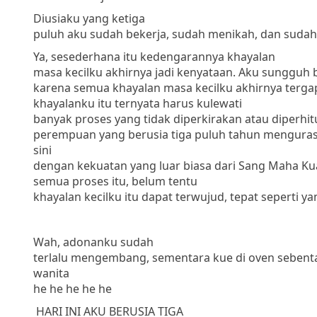
Diusiaku yang ketiga
puluh aku sudah bekerja, sudah menikah, dan sudah j
Ya, sesederhana itu kedengarannya khayalan
masa kecilku akhirnya jadi kenyataan. Aku sungguh b
karena semua khayalan masa kecilku akhirnya terga
khayalanku itu ternyata harus
kulewati
banyak proses yang tidak diperkirakan atau diperhit
perempuan yang berusia tiga puluh tahun menguras
sini
dengan kekuatan yang luar biasa dari Sang Maha Ku
semua proses itu, belum tentu
khayalan kecilku itu dapat terwujud, tepat seperti 
Wah, adonanku sudah
terlalu mengembang, sementara kue di oven sebenta
wanita
he he he he he
HARI INI AKU BERUSIA TIGA