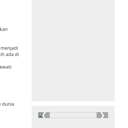
ukan
l menjadi
ih ada di
lewati
 dunia