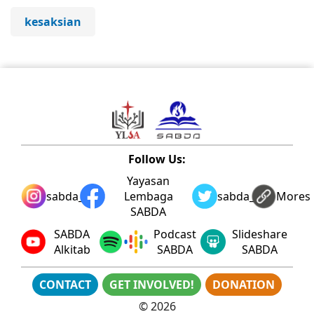
kesaksian
Follow Us:
Yayasan
sabda_ylsa
Lembaga
sabda_ylsa
Mores
SABDA
SABDA
Podcast
Slideshare
Alkitab
SABDA
SABDA
CONTACT
GET INVOLVED!
DONATION
©
2026