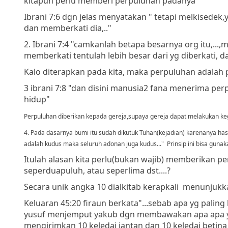
kitapun perlu memberi perpuluhan padanya
Ibrani 7:6 dgn jelas menyatakan " tetapi melkised
dan memberkati dia,.."
2. Ibrani 7:4 "camkanlah betapa besarnya org itu,..
memberkati tentulah lebih besar dari yg diberkati,
Kalo diterapkan pada kita, maka perpuluhan adalah p
3 ibrani 7:8 "dan disini manusia2 fana menerima perp
hidup"
Perpuluhan diberikan kepada gereja,supaya gereja dapat melakukan keg
4. Pada dasarnya bumi itu sudah dikutuk Tuhan(kejadian) karenanya hasil
adalah kudus maka seluruh adonan juga kudus..." Prinsip ini bisa gunak
Itulah alasan kita perlu(bukan wajib) memberikan 
seperduapuluh, atau seperlima dst....?
Secara unik angka 10 dialkitab kerapkali menunjukk
Keluaran 45:20 firaun berkata"...sebab apa yg palin
yusuf menjemput yakub dgn membawakan apa apa yg pa
mengirimkan 10 keledai jantan dan 10 keledai beti