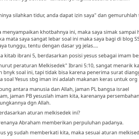
nya silahkan tidur, anda dapat izin saya" dan gemuruhlah
ia menyampaikan khotbahnya ini, maka saya simak sampai 
mata saya sangat lebar soal ini maka saya bagi di blog SS 
a tunggu, tentu dengan dasar yg jelas....
 kitab ibrani 5, berdasarkan posisi yesus sebagai imam bes
nurut peraturan Melkisedek" Ibrani 5:10, sangat menarik k
 bnyk soal ini, tapi tidak bisa karena penerima surat dian
a soal Yesus sbg iman ini adalah makanan keras untuk org
ubung antara manusia dan Allah, jaman PL bangsa israel
m, jaman PB yesuslah imam kita, karenanya persembahan
bungkannya dgn Allah.
berdasarkan aturan melkisedek ini?
, karenanya Abraham memberikan perpuluhan padanya.
esus yg sudah memberkati kita, maka sesuai aturan melkis