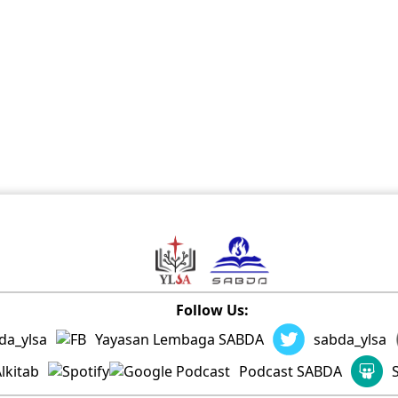
Follow Us:
da_ylsa
Yayasan Lembaga SABDA
sabda_ylsa
lkitab
Podcast SABDA