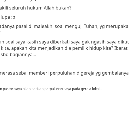
kili seluruh hukum Allah bukan?
lupa :p
danya pasal di maleakhi soal menguji Tuhan, yg merupaka
"
oal saya kasih saya diberkati saya gak ngasih saya dikutu
ita, apakah kita menjadikan dia pemilik hidup kita? Ibarat
sbg bagiannya...
merasa sebal memberi perpuluhan digereja yg gembalanya
n pastor, saya akan berikan perpuluhan saya pada gereja lokal...