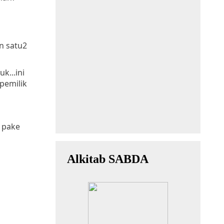
n satu2
k...ini
 pemilik
 pake