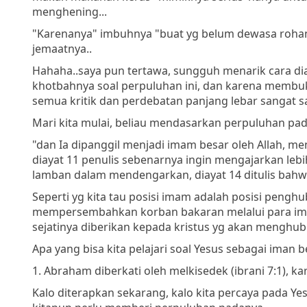
menghening...
"Karenanya" imbuhnya "buat yg belum dewasa rohani
jemaatnya..
Hahaha..saya pun tertawa, sungguh menarik cara d
khotbahnya soal perpuluhan ini, dan karena membuka 
semua kritik dan perdebatan panjang lebar sangat say
Mari kita mulai, beliau mendasarkan perpuluhan pada
"dan Ia dipanggil menjadi imam besar oleh Allah, me
diayat 11 penulis sebenarnya ingin mengajarkan lebih
lamban dalam mendengarkan, diayat 14 ditulis bahw
Seperti yg kita tau posisi imam adalah posisi pengh
mempersembahkan korban bakaran melalui para ima
sejatinya diberikan kepada kristus yg akan menghu
Apa yang bisa kita pelajari soal Yesus sebagai iman 
1. Abraham diberkati oleh melkisedek (ibrani 7:1)
Kalo diterapkan sekarang, kalo kita percaya pada Y