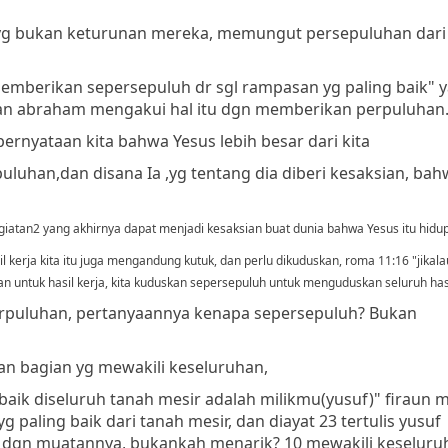
ek,yg bukan keturunan mereka, memungut persepuluhan dar
.,memberikan sepersepuluh dr sgl rampasan yg paling baik" 
 dan abraham mengakui hal itu dgn memberikan perpuluhan
ernyataan kita bahwa Yesus lebih besar dari kita
uluhan,dan disana Ia ,yg tentang dia diberi kesaksian, bah
iatan2 yang akhirnya dapat menjadi kesaksian buat dunia bahwa Yesus itu hidu
 kerja kita itu juga mengandung kutuk, dan perlu dikuduskan, roma 11:16 "jikalau
an untuk hasil kerja, kita kuduskan sepersepuluh untuk menguduskan seluruh hasil
perpuluhan, pertanyaannya kenapa sepersepuluh? Bukan
an bagian yg mewakili keseluruhan,
g baik diseluruh tanah mesir adalah milikmu(yusuf)" firaun
ling baik dari tanah mesir, dan diayat 23 tertulis yusuf
na dgn muatannya, bukankah menarik? 10 mewakili keseluru