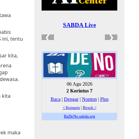
 tawa
habis
ini, tentu
ar kita,
arena
ggap
 dewasa.
 kita
edek maka