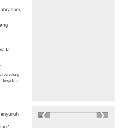
i abraham,
yang
.
wa Ia
p
 roti sulung
 kerja kita
 menyuruh
han?