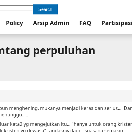
Search
Policy
Arsip Admin
FAQ
Partisipas
entang perpuluhan
 pun menghening, mukanya menjadi keras dan serius.... Da
enunggu.....
ar kata2 yg mengejutkan itu...."hanya untuk orang kriste
kristen yg dewasa" tandasnya lagi....suasana semakin