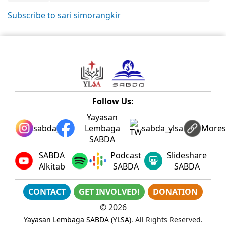
Subscribe to sari simorangkir
Follow Us:
Yayasan
sabda_ylsa
Lembaga
sabda_ylsa
More
SABDA
SABDA
Podcast
Slideshare
Alkitab
SABDA
SABDA
CONTACT
GET INVOLVED!
DONATION
©
2026
Yayasan Lembaga SABDA (YLSA)
. All Rights Reserved.