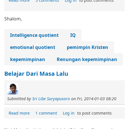
Read more
5 comments
Log in
to post comments
Shalom,
Intelligence quotient
IQ
emotional quotient
pemimpin Kristen
kepemimpinan
Renungan kepemimpinan
Belajar Dari Masa Lalu
Submitted by
Sri Libe Suryapusoro
on
Fri, 2014-01-03 08:20
Read more
1 comment
Log in
to post comments