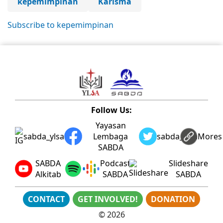
kepemimpinan
Karisma
Subscribe to kepemimpinan
Follow Us:
Yayasan
sabda_ylsa
Lembaga
sabda_ylsa
Mores
SABDA
SABDA
Podcast
Slideshare
Alkitab
SABDA
SABDA
CONTACT
GET INVOLVED!
DONATION
©
2026