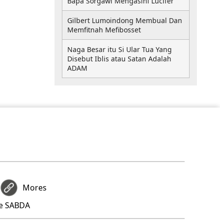
Bapa Sorgawi Mengasihi Lucifer
Gilbert Lumoindong Membual Dan
Memfitnah Mefibosset
Naga Besar itu Si Ular Tua Yang
Disebut Iblis atau Satan Adalah
ADAM
Mores
re SABDA