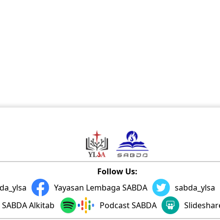
Follow Us:
da_ylsa
Yayasan Lembaga SABDA
sabda_ylsa
SABDA Alkitab
Podcast SABDA
Slidesha