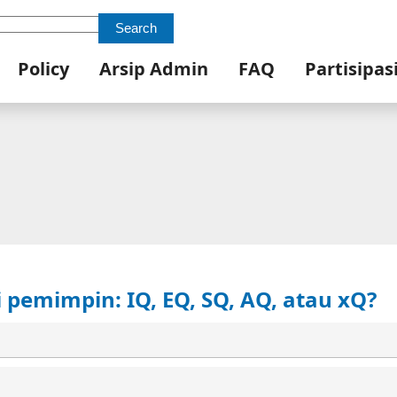
Search
Policy
Arsip Admin
FAQ
Partisipas
pemimpin: IQ, EQ, SQ, AQ, atau xQ?