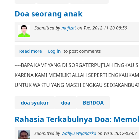
Doa seorang anak
Submitted by
mujizat
on
Tue, 2012-11-20 08:59
Read more
Log in
to post comments
----
BAPA KAMI YANG DI SORGA
TERPUJILAH ENGKAU 
KARENA KAMI MEMILIKI ALLAH SEPERTI ENGKAU
KAM
UNTUK WAKTU YANG MASIH ENGKAU SEDIAKAN
BUA
doa syukur
doa
BERDOA
Rahasia Terkabulnya Doa: Memo
Submitted by
Wahyu Wijanarko
on
Wed, 2012-03-07 