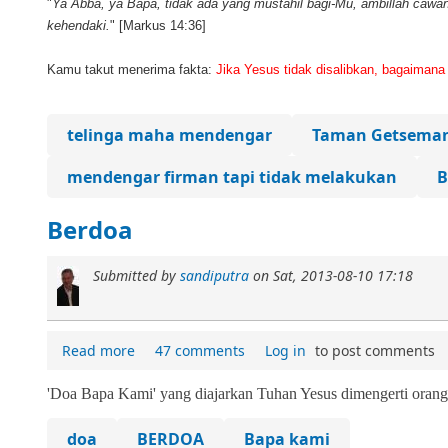
"
Ya Abba, ya Bapa, tidak ada yang mustahil bagi-Mu, ambillah cawan
kehendaki.
" [Markus 14:36]
Kamu takut menerima fakta:
Jika Yesus tidak disalibkan, bagaima
telinga maha mendengar
Taman Getsema
mendengar firman tapi tidak melakukan
Berdoa
Submitted by
sandiputra
on
Sat, 2013-08-10 17:18
Read more
47 comments
Log in
to post comments
'Doa Bapa Kami' yang diajarkan Tuhan Yesus dimengerti
oran
doa
BERDOA
Bapa kami