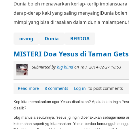
Dunia boleh menawarkan kerlap-kerlip impian
suara
derap-derap kaki yang saling menyaingi
Dunia boleh
mimpi yang bisa dirasakan dalam dunia malam
penuh
orang
Dunia
BERDOA
MISTERI Doa Yesus di Taman Get
Submitted by
big blind
on
Thu, 2014-02-27 18:53
Read more
8 comments
Log in
to post comments
Knp kita memaksakan agar Yesus disalibkan?
Apakah kita ingin Yes
disalib?
Sbg manusia seutuhnya, Yesus jg ingin diperlakukan sebagaimana a
kelemahan seperti yg kita rasakan. Yesus berdoa bersungguh-sungguh