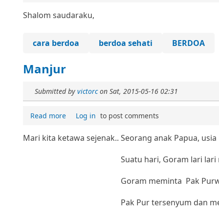
Shalom saudaraku,
cara berdoa
berdoa sehati
BERDOA
Manjur
Submitted by
victorc
on
Sat, 2015-05-16 02:31
Read more
Log in
to post comments
Mari kita ketawa sejenak..
Seorang anak Papua, usia
Suatu hari, Goram lari la
Goram meminta Pak Purwa
Pak Pur tersenyum dan m