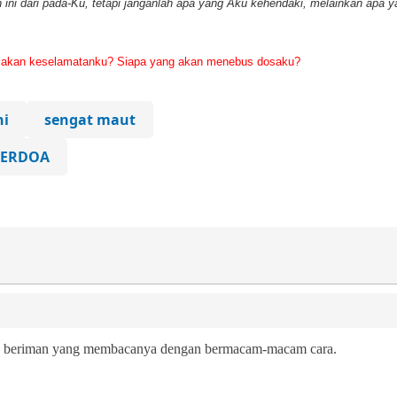
 ini dari pada-Ku, tetapi janganlah apa yang Aku kehendaki, melainkan apa 
na akan keselamatanku? Siapa yang akan menebus dosaku?
ni
sengat maut
BERDOA
g beriman yang membacanya
dengan bermacam-macam
cara
.