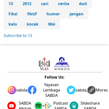
13
2012
cari
cerita
duit
Fiksi
fiktif
humor
jangan
kalo
kocak
Mei
Subscribe to 13
Follow Us:
Yayasan
sabda_ylsa
Lembaga
sabda_ylsa
Mores
SABDA
SABDA
Podcast
Slideshare
Alkitab
SABDA
SABDA