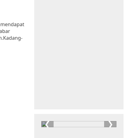
k mendapat
kabar
n.Kadang-