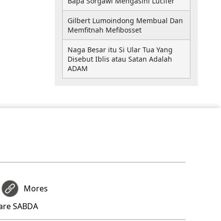
Bapa Sorgawi Mengasihi Lucifer
Gilbert Lumoindong Membual Dan
Memfitnah Mefibosset
Naga Besar itu Si Ular Tua Yang
Disebut Iblis atau Satan Adalah
ADAM
Mores
hare SABDA