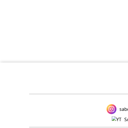
sab
S