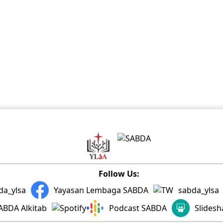
Follow Us:
da_ylsa
Yayasan Lembaga SABDA
sabda_ylsa
ABDA Alkitab
Podcast SABDA
Slides