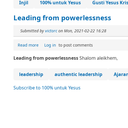
Injil
100% untuk Yesus
Gusti Yesus Kri
Leading from powerlessness
Submitted by
victorc
on
Mon, 2021-02-22 16:28
Read more
Log in
to post comments
Leading from powerlessness
Shalom aleikhem,
leadership
authentic leadership
Ajara
Subscribe to 100% untuk Yesus