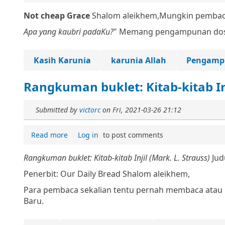
Not cheap Grace
Shalom aleikhem,
Mungkin pembaca
Apa yang kaubri padaKu?
"
Memang pengampunan dosa 
Kasih Karunia
karunia Allah
Pengamp
Rangkuman buklet: Kitab-kitab Inj
Submitted by
victorc
on
Fri, 2021-03-26 21:12
Read more
Log in
to post comments
Rangkuman buklet: Kitab-kitab Injil (Mark. L. Strauss)
Jud
Penerbit: Our Daily Bread
Shalom aleikhem,
Para pembaca sekalian tentu pernah membaca atau m
Baru.