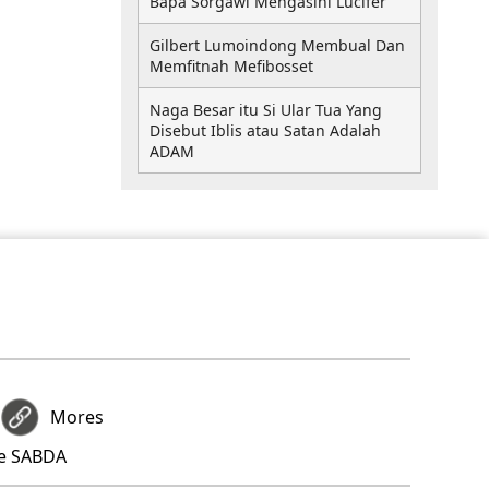
Bapa Sorgawi Mengasihi Lucifer
Gilbert Lumoindong Membual Dan
Memfitnah Mefibosset
Naga Besar itu Si Ular Tua Yang
Disebut Iblis atau Satan Adalah
ADAM
Mores
re SABDA