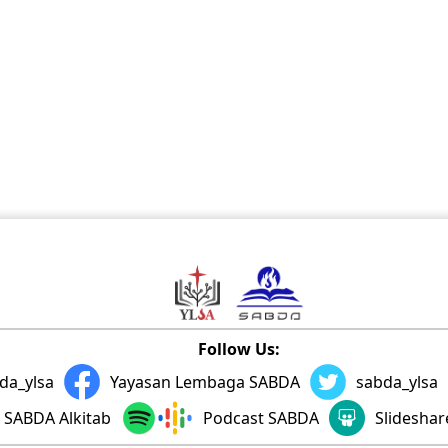
Follow Us:
da_ylsa
Yayasan Lembaga SABDA
sabda_ylsa
SABDA Alkitab
Podcast SABDA
Slidesha