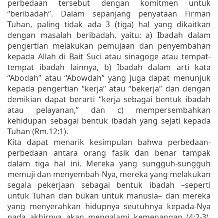
perbedaan tersebut dengan komitmen untuk
“beribadah”. Dalam sepanjang penyataan Firman
Tuhan, paling tidak ada 3 (tiga) hal yang dikaitkan
dengan masalah beribadah, yaitu: a) Ibadah dalam
pengertian melakukan pemujaan dan penyembahan
kepada Allah di Bait Suci atau sinagoge atau tempat-
tempat ibadah lainnya, b) Ibadah dalam arti kata
“Abodah” atau “Abowdah” yang juga dapat menunjuk
kepada pengertian “kerja” atau “bekerja” dan dengan
demikian dapat berarti “kerja sebagai bentuk ibadah
atau pelayanan,” dan c) mempersembahkan
kehidupan sebagai bentuk ibadah yang sejati kepada
Tuhan (Rm.12:1).
Kita dapat menarik kesimpulan bahwa perbedaan-
perbedaan antara orang fasik dan benar tampak
dalam tiga hal ini. Mereka yang sungguh-sungguh
memuji dan menyembah-Nya, mereka yang melakukan
segala pekerjaan sebagai bentuk ibadah –seperti
untuk Tuhan dan bukan untuk manusia– dan mereka
yang menyerahkan hidupnya seutuhnya kepada-Nya
pada akhirnya akan mengalami kemenangan (4:2-3).