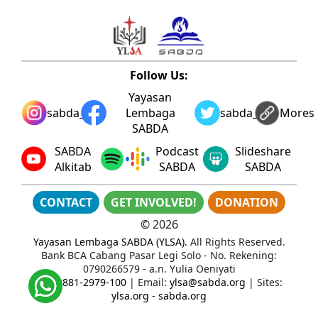
Follow Us:
Yayasan
sabda_ylsa
Lembaga
sabda_ylsa
Mores
SABDA
SABDA
Podcast
Slideshare
Alkitab
SABDA
SABDA
CONTACT
GET INVOLVED!
DONATION
©
2026
Yayasan Lembaga SABDA (YLSA)
. All Rights Reserved.
Bank BCA Cabang Pasar Legi Solo - No. Rekening:
0790266579 - a.n. Yulia Oeniyati
WA:
0881-2979-100
| Email:
ylsa@sabda.org
| Sites:
ylsa.org
-
sabda.org