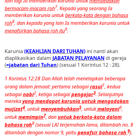
lain lagi Ia memberikan karunia untuk
membedakan
7
bermacam-macam roh
. Kepada yang seorang Ia
memberikan karunia untuk
berkata-kata dengan bahasa
8
roh
, dan kepada yang lain Ia memberikan karunia untuk
9
menafsirkan bahasa roh itu
.
Karunia
(KEAHLIAN DARI TUHAN)
ini nanti akan
diaplikasikan dalam
JABATAN PELAYANAN
di gereja
(
=jabatan dari Tuhan
) (sesuai 1 Korintus 12 : 28).
1 Korintus 12:28 Dan Allah telah menetapkan beberapa
1
orang dalam Jemaat: pertama sebagai
rasul
, kedua
2
3
sebagai
nabi
, ketiga sebagai
pengajar
. Selanjutnya
mereka
yang mendapat karunia untuk mengadakan
4
5
6
mujizat
, untuk
menyembuhkan
, untuk
melayani
,
7
untuk
memimpin
, dan
untuk berkata-kata dalam
8
bahasa roh
(sesuai LAI terjemahan lama, ditambah no. 8
9
ditambah dengan nomor 9, yaitu
penafsir bahasa roh
).