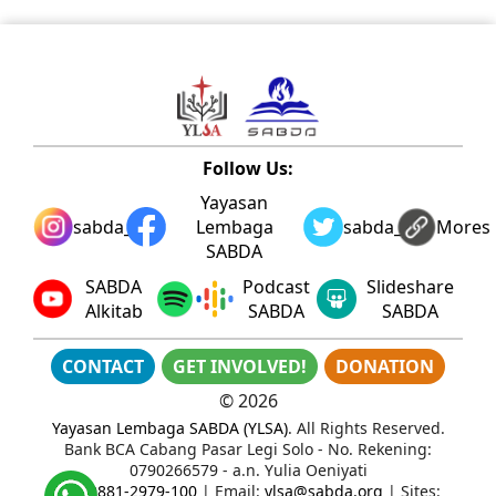
Follow Us:
Yayasan
sabda_ylsa
Lembaga
sabda_ylsa
Mores
SABDA
SABDA
Podcast
Slideshare
Alkitab
SABDA
SABDA
CONTACT
GET INVOLVED!
DONATION
©
2026
Yayasan Lembaga SABDA (YLSA)
. All Rights Reserved.
Bank BCA Cabang Pasar Legi Solo - No. Rekening:
0790266579 - a.n. Yulia Oeniyati
WA:
0881-2979-100
| Email:
ylsa@sabda.org
| Sites: