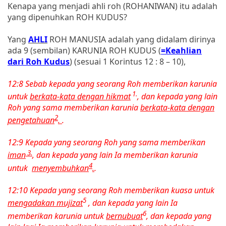
Kenapa yang menjadi ahli roh (ROHANIWAN) itu adalah
yang dipenuhkan ROH KUDUS?
Yang
AHLI
ROH MANUSIA adalah yang didalam dirinya
ada 9 (sembilan) KARUNIA ROH KUDUS (
=Keahlian
dari Roh Kudus
) (sesuai 1 Korintus 12 : 8 – 10),
12:8 Sebab kepada yang seorang Roh memberikan karunia
1.
untuk
berkata-kata dengan hikmat
, dan kepada yang lain
Roh yang sama memberikan karunia
berkata-kata dengan
2
pengetahuan
.
.
12:9 Kepada yang seorang Roh yang sama memberikan
3.
iman
, dan kepada yang lain Ia memberikan karunia
4
untuk
menyembuhkan
.
.
12:10 Kepada yang seorang Roh memberikan kuasa untuk
5
mengadakan mujizat
, dan kepada yang lain Ia
6
memberikan karunia untuk
bernubuat
, dan kepada yang