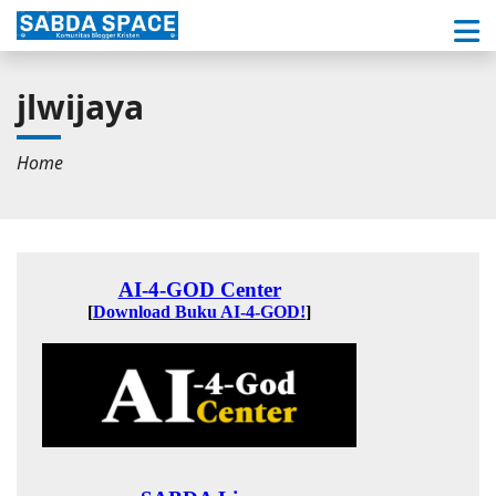
jlwijaya
Home