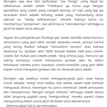
Mungkin saja akar dari perbuatan "sex thingy" yang ilegal itu
sebenarnya adalah cewek *meskipun ga muna juga dengan
agresifnya sang cowok yang menjadi akarnya :p* tapi yang lagi gw
bicarakan disini adalah tentang cewek yang memandang dosa
seksual itu "sedap kelihatannya", tertarik hatinya karna itu
memberinya "pengertian", dan akhirnya ia "memakannya" sehingga ia
jatuh ke dalam dosa seksual!
Sejauh ilmu pengetahuan fisiologis gw, cewek memiliki kadar hormon
testosteron yang jauh lebih rendah daripada cowok, artinya hal-hal
yang sering disebut sebagai "testosteron tension" atau bahasa
awamnya itu "godaan seks" lebih banyak dialami oleh para cowok-
cowok dan bukan para cewek-cewek. Yang artinya juga, menurut gw
saking seringnya cowok mempunyai godaan seks itu dalam
kehidupan mereka justru biasanya cowok-cowoklah yang jauh lebih
expert untuk mengatasi godaan seks itu daripada para cewek!
Mungkin saja awalnya cowok menggoda-goda para cewe hanya
untuk sekedar "iseng" kecil belaka. Dan ketika cewek tidak berhasil
menguasai dirinya, keisengan itu justru membuat cewek penasaran
dan meresponnya "dengan tangan terbuka" sehingga cewek secara
tidak langsung jugalah yang "mengundang" mereka seperti Hawa
mengundang Adam untuk jatuh ke dalam dosa bersamanya!
Merenungkan hal ini gw menyadari,