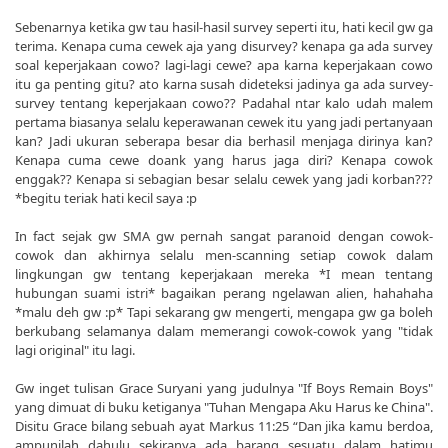
Sebenarnya ketika gw tau hasil-hasil survey seperti itu, hati kecil gw ga
terima. Kenapa cuma cewek aja yang disurvey? kenapa ga ada survey
soal keperjakaan cowo? lagi-lagi cewe? apa karna keperjakaan cowo
itu ga penting gitu? ato karna susah dideteksi jadinya ga ada survey-
survey tentang keperjakaan cowo?? Padahal ntar kalo udah malem
pertama biasanya selalu keperawanan cewek itu yang jadi pertanyaan
kan? Jadi ukuran seberapa besar dia berhasil menjaga dirinya kan?
Kenapa cuma cewe doank yang harus jaga diri? Kenapa cowok
enggak?? Kenapa si sebagian besar selalu cewek yang jadi korban???
*begitu teriak hati kecil saya :p
In fact sejak gw SMA gw pernah sangat paranoid dengan cowok-
cowok dan akhirnya selalu men-scanning setiap cowok dalam
lingkungan gw tentang keperjakaan mereka *I mean tentang
hubungan suami istri* bagaikan perang ngelawan alien, hahahaha
*malu deh gw :p* Tapi sekarang gw mengerti, mengapa gw ga boleh
berkubang selamanya dalam memerangi cowok-cowok yang "tidak
lagi original" itu lagi.
Gw inget tulisan Grace Suryani yang judulnya "If Boys Remain Boys"
yang dimuat di buku ketiganya "Tuhan Mengapa Aku Harus ke China".
Disitu Grace bilang sebuah ayat Markus 11:25 “Dan jika kamu berdoa,
ampunilah dahulu sekiranya ada barang sesuatu dalam hatimu