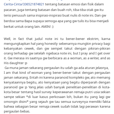
Cerita-Cinta/336521874821
tentang batasan emosi dan fisik dalam
pacaran, juga tentang batasan dan buah roh, tiba-tiba otak gw itu
terisi penuuuh sama inspirasi-inspirasi buat nulis di note ini. Dan gw
berdoa sama Bapa supaya semoga apa yang gw tulis itu bisa menjadi
berkat untuk orang lain. AMIN! :)
Well, in fact that judul note ini tu bener-bener ekstrim, karna
mengungkapkan hal yang honestly sebenarnya mungkin privacy bagi
kebanyakan cewek, dan gw sempet takut dengan pikiran-pikiran
orang terhadap gw setelah ngebaca note ini, but I pray and I get over
it. Gw merasa ini saatnya gw berbicara as a woman, as a writer, and as
His daughter :p
Ga muna jaman sekarang pergaulan itu udah ga ada aturan jelasnya,
I am that kind of woman yang bener-bener takut dengan pergaulan
jaman sekarang. Entah ini karena paranoid kompleks gw, ato memang
kenyataannya begitu, ato kenyataan yang begitu diperparah dengan
paranoid gw :p Yang jelas udah banyak penelitian-penelitian di kota-
kota besar tentang hasil survey keperawanan remaja putri usia sekian
sampe sekian *di luar kasus perkosaan loh, bukan itu yang lagi gw
omongin disini* yang sejauh gw tau semua surveynya memiliki fakta
bahwa sebagian besar remaja cewek sudah tidak lagi perawan karena
pergaulan bebas.