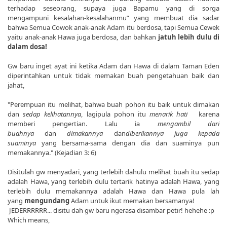
terhadap seseorang, supaya juga Bapamu yang di sorga
mengampuni kesalahan-kesalahanmu” yang membuat dia sadar
bahwa Semua Cowok anak-anak Adam itu berdosa, tapi Semua Cewek
yaitu anak-anak Hawa juga berdosa, dan bahkan
jatuh lebih dulu di
dalam dosa!
Gw baru inget ayat ini ketika Adam dan Hawa di dalam Taman Eden
diperintahkan untuk tidak memakan buah pengetahuan baik dan
jahat,
"Perempuan itu melihat, bahwa buah pohon itu baik untuk dimakan
dan
sedap kelihatannya
, lagipula pohon itu
menarik hati
karena
memberi pengertian. Lalu ia
mengambil dari
buahnya
dan
dimakannya
dan
diberikannya juga kepada
suaminya
yang bersama-sama dengan dia dan suaminya pun
memakannya." (Kejadian 3: 6)
Disitulah gw menyadari, yang terlebih dahulu melihat buah itu sedap
adalah Hawa, yang terlebih dulu tertarik hatinya adalah Hawa, yang
terlebih dulu memakannya adalah Hawa dan Hawa pula lah
yang
mengundang
Adam untuk ikut memakan bersamanya!
JEDERRRRRR... disitu dah gw baru ngerasa disambar petir! hehehe :p
Which means,