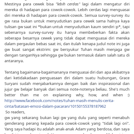
Mestinya para cewek bisa
"lebih cerdas"
lagi dalam mengatur diri
mereka di hadapan para cowok-cowok. Lebih cerdas lagi menguasai
diri mereka di hadapan para cowok-cowok. Semua survey-survey itu
gw rasa bukan untuk menyudutkan para cewek sama halnya kaya
tulisan gw saat ini *bukan untuk menyudutkan kaum sendiri :p*, tapi
sebenarnya survey-survey itu hanya membeberkan fakta akan
seberapa besarnya cewek yang tidak dapat menguasai diri mereka
dalam pergaulan bebas saat ini, dan itulah kenapa judul note ini juga
gw buat sangat ekstrim: gw bersyukur Tuhan masih menjaga gw
dengan tanganNya sehingga gw bukan termasuk dalam salah satu di
antaranya.
Tentang bagaimana-bagaimananya menguasai diri dan apa akibatnya
dari ketidakadaan penguasaan diri dalam suatu hubungan, Grace
Suryani sudah menjabarkannya dengan baik dan inspirasional dan
jujur gw belajar banyak dari semua note-notenya beliau. She's much
better than me on explaining why, how, and when :)
http://www.facebook.com/notes/tuhan-masih-menulis-cerita-
cinta/batasan-emosi-dalam-pacaran/10150155378187962
So readers,
gw yang sekarang bukan lagi gw yang dulu yang seperti menabuh
genderang perang kepada para cowok-cowok yang "tidak lagi ori".
Yang saya hadapi itu adalah anak-anak Adam yang berdosa, dan saya