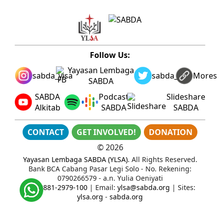
Follow Us:
Yayasan Lembaga
sabda_ylsa
sabda_ylsa
Mores
SABDA
SABDA
Podcast
Slideshare
Alkitab
SABDA
SABDA
CONTACT
GET INVOLVED!
DONATION
©
2026
Yayasan Lembaga SABDA (YLSA)
. All Rights Reserved.
Bank BCA Cabang Pasar Legi Solo - No. Rekening:
0790266579 - a.n. Yulia Oeniyati
WA:
0881-2979-100
| Email:
ylsa@sabda.org
| Sites:
ylsa.org
-
sabda.org