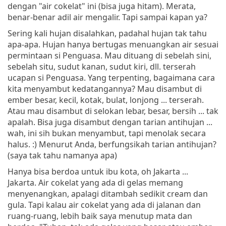
dengan "air cokelat" ini (bisa juga hitam). Merata,
benar-benar adil air mengalir. Tapi sampai kapan ya?
Sering kali hujan disalahkan, padahal hujan tak tahu
apa-apa. Hujan hanya bertugas menuangkan air sesuai
permintaan si Penguasa. Mau dituang di sebelah sini,
sebelah situ, sudut kanan, sudut kiri, dll. terserah
ucapan si Penguasa. Yang terpenting, bagaimana cara
kita menyambut kedatangannya? Mau disambut di
ember besar, kecil, kotak, bulat, lonjong ... terserah.
Atau mau disambut di selokan lebar, besar, bersih ... tak
apalah. Bisa juga disambut dengan tarian antihujan ...
wah, ini sih bukan menyambut, tapi menolak secara
halus. :) Menurut Anda, berfungsikah tarian antihujan?
(saya tak tahu namanya apa)
Hanya bisa berdoa untuk ibu kota, oh Jakarta ...
Jakarta. Air cokelat yang ada di gelas memang
menyenangkan, apalagi ditambah sedikit cream dan
gula. Tapi kalau air cokelat yang ada di jalanan dan
ruang-ruang, lebih baik saya menutup mata dan