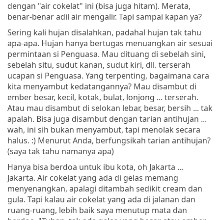
dengan "air cokelat" ini (bisa juga hitam). Merata,
benar-benar adil air mengalir. Tapi sampai kapan ya?
Sering kali hujan disalahkan, padahal hujan tak tahu
apa-apa. Hujan hanya bertugas menuangkan air sesuai
permintaan si Penguasa. Mau dituang di sebelah sini,
sebelah situ, sudut kanan, sudut kiri, dll. terserah
ucapan si Penguasa. Yang terpenting, bagaimana cara
kita menyambut kedatangannya? Mau disambut di
ember besar, kecil, kotak, bulat, lonjong ... terserah.
Atau mau disambut di selokan lebar, besar, bersih ... tak
apalah. Bisa juga disambut dengan tarian antihujan ...
wah, ini sih bukan menyambut, tapi menolak secara
halus. :) Menurut Anda, berfungsikah tarian antihujan?
(saya tak tahu namanya apa)
Hanya bisa berdoa untuk ibu kota, oh Jakarta ...
Jakarta. Air cokelat yang ada di gelas memang
menyenangkan, apalagi ditambah sedikit cream dan
gula. Tapi kalau air cokelat yang ada di jalanan dan
ruang-ruang, lebih baik saya menutup mata dan