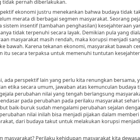
idak pernah diberlakukan.
pektif ekonomi justru menekankan bahwa budaya tidak ta
elum merata di berbagai segmen masyarakat. Seorang peja
 sistem insentif (tambahan penghasilan) kesejahteraan ya
anya tidak terpenuhi secara layak. Demikian pula yang dial
eraan masyarakat masih rendah, maka korupsi menjadi san
mi ke bawah. Karena tekanan ekonomi, masyarakat bawah c
n itu secara terpaksa untuk memenuhi tuntutan kesejahte
, ada perspektif lain yang perlu kita renungkan bersama, y
dan etika secara umum, jawaban atas kemunculan budaya t
ejala perubahan nilai yang tengah berlangsung masyarakat
endasar pada perubahan pada perilaku masyarakat sehari-
but baik-buruk sudah mengalami perubahan sejalan deng
 perubahan nilai inilah bisa menjadi pijakan dalam memberi
akat, dari budaya takut untuk melakukan korupsi menjadi
am masyarakat? Perilaku kehidupan masyarakat kita dewasa 