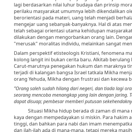
lagi berdasarkan nilai luhur budaya dan prinsip mor
perilaku masyarakat umumnya lebih dikendalikan o
berorientasi pada materi, uang telah menjadi berhal
mengejar uang sebanyak-banyaknya. Hal di atas m
telah sebagai orientasi utama kehidupan masyarakat
dilakukan dengan mengorbankan orang lain. Denga
"merusak" moralitas individu, melainkan sangat m
Dalam perspektif etisteologis Kristiani, fenomena m
kolong langit ini bukan cerita baru. Alkitab berulan
Carut-marutnya penegakan hukum dan maraknya tinda
terjadi di kalangan bangsa Israel tatkala Mikha men
orang Yehuda, Mikha dengan frustrasi dan kecewa b
”Orang saleh sudah hilang dari negeri, dan tiada lagi 
seorang mencoba menangkap yang lain dengan jaring.
T
dapat disuap; pembesar memberi putusan sekehendaknya
Situasi Mikha hidup berada di zaman di mana 
kaya dengan mempedayakan si miskin. Para hakim
tinggi, dan bahkan para nabi dan imam menempatkan
dan ilah-ilah ada di mana-mana, tetapi mereka mas