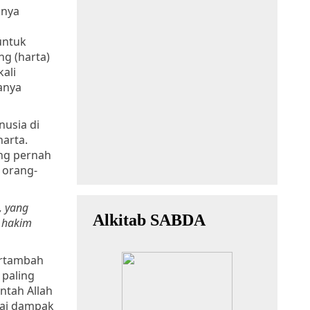
knya
untuk
g (harta)
ali
anya
nusia di
harta.
ang pernah
 orang-
, yang
 hakim
ertambah
paling
ntah Allah
ai dampak