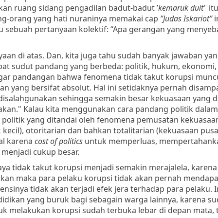
an ruang sidang pengadilan badut-badut ’
kemaruk duit’
itu
ang-orang yang hati nuraninya memakai cap
”Judas Iskariot”
i
cu sebuah pertanyaan kolektif: “Apa gerangan yang menye
n di atas. Dan, kita juga tahu sudah banyak jawaban yan
pat sudut pandang yang berbeda: politik, hukum, ekonomi,
engar pandangan bahwa fenomena tidak takut korupsi munc
an yang bersifat absolut. Hal ini setidaknya pernah disamp
isalahgunakan sehingga semakin besar kekuasaan yang 
akan." Kalau kita menggunakan cara pandang
politik dala
r politik yang ditandai oleh fenomena pemusatan kekuasaan
ecil), otoritarian dan bahkan totalitarian (kekuasaan pusa
nal karena
cost of politics
untuk memperluas, mempertahank
menjadi cukup besar.
daya tidak takut korupsi menjadi semakin merajalela, kare
akkan maka para pelaku korupsi tidak akan pernah mendap
inya tidak akan terjadi efek jera terhadap para pelaku. I
dikan yang buruk bagi sebagain warga lainnya, karena s
uk melakukan korupsi sudah terbuka lebar di depan mata, 