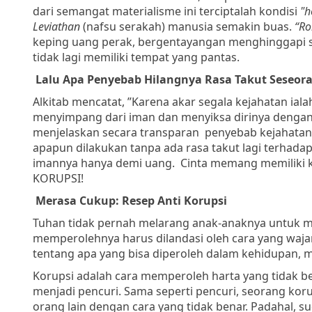
dari semangat materialisme ini terciptalah kondisi
"h
Leviathan
(nafsu serakah) manusia semakin buas.
“Ro
keping uang perak, bergentayangan menghinggapi se
tidak lagi memiliki tempat yang pantas.
Lalu Apa Penyebab Hilangnya Rasa Takut Seseor
Alkitab mencatat, ”Karena akar segala kejahatan ia
menyimpang dari iman dan menyiksa dirinya dengan b
menjelaskan secara transparan
penyebab kejahatan
apapun dilakukan tanpa ada rasa takut lagi terhada
imannya hanya demi uang.
Cinta memang memiliki k
KORUPSI!
Merasa Cukup: Resep Anti Korupsi
Tuhan tidak pernah melarang
anak-anaknya un
tuk m
memperolehnya harus dilandasi oleh cara yang waja
tentang apa yang bisa diperoleh
dalam kehidupan, m
Korupsi adalah cara memperoleh harta yang tidak
b
menjadi pencuri. Sama seperti pencuri, seorang kor
orang
lain dengan cara yang tidak benar. Padahal, 