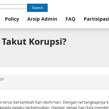
Search
Policy
Arsip Admin
FAQ
Partisipas
Takut Korupsi?
:57
ini terus bertambah hari demi hari. Dengan tertangkapnya 
kepada pelaku terkemudian. Hampir setiap hari kita mende