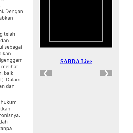
.
ni. Dengan
babkan
g telah
 dan
ul sebagai
aikan
digenggam
m melihat
, baik
t).
Dalam
an dan
na hukum
atkan
ronisnya,
udah
tanpa