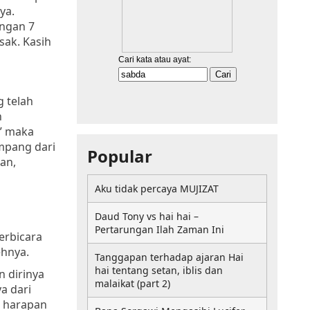
ya.
ngan 7
sak. Kasih
g telah
h
” maka
mpang dari
Popular
an,
Aku tidak percaya MUJIZAT
Daud Tony vs hai hai –
Pertarungan Ilah Zaman Ini
erbicara
hnya.
Tanggapan terhadap ajaran Hai
hai tentang setan, iblis dan
an
dirinya
malaikat (part 2)
a dari
g harapan