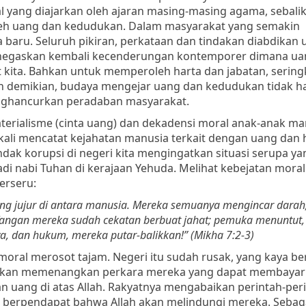
al yang diajarkan oleh ajaran masing-masing agama, sebali
leh uang dan kedudukan. Dalam masyarakat yang semakin
a baru. Seluruh pikiran, perkataan dan tindakan diabdikan 
enegaskan kembali kecenderungan kontemporer dimana uan
 kita. Bahkan untuk memperoleh harta dan jabatan, seringk
n demikian, budaya mengejar uang dan kedudukan tidak h
enghancurkan peradaban masyarakat.
aterialisme (cinta uang) dan dekadensi moral anak-anak ma
g kali mencatat kejahatan manusia terkait dengan uang dan 
k korupsi di negeri kita mengingatkan situasi serupa y
jadi nabi Tuhan di kerajaan Yehuda. Melihat kebejatan moral
erseru:
orang jujur di antara manusia. Mereka semuanya mengincar darah
angan mereka sudah cekatan berbuat jahat; pemuka menuntut,
, dan hukum, mereka putar-balikkan!” (Mikha 7:2-3)
moral merosot tajam. Negeri itu sudah rusak, yang kaya b
 akan memenangkan perkara mereka yang dapat membayar 
 uang di atas Allah. Rakyatnya mengabaikan perintah-peri
ih berpendapat bahwa Allah akan melindungi mereka.
Sebag