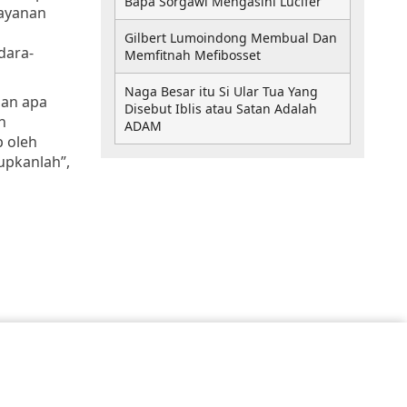
Bapa Sorgawi Mengasihi Lucifer
ayanan
Gilbert Lumoindong Membual Dan
dara-
Memfitnah Mefibosset
Naga Besar itu Si Ular Tua Yang
gan apa
Disebut Iblis atau Satan Adalah
n
ADAM
p oleh
upkanlah”,