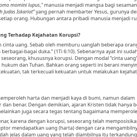
omo momini lupus
,
"
manusia menjadi mangsa bagi sesaman
h Judas Iskariot”
yang pernah membarter Yesus, gurunya de
tiap orang. Hubungan antara pribadi manusia menjadi ru
ang Terhadap Kejahatan Korupsi?
lah cinta uang. Sebab oleh memburu uanglah beberapa oran
erbagai-bagai duka.” (1Ti 6:10). Sebenarnya ayat ini suda
 seseorang, khususnya korupsi. Dengan modal ”cinta uang
p hukum dan Tuhan. Bahkan orang seperti ini berani menyi
ekuatan, tak terkecuali kekuatan untuk melakukan kejahat
emperoleh harta dan menjadi kaya di bumi, namun dalam
r dan benar. Dengan demikian,
ajaran Kristen tidak hanya b
elainkan juga secara tegas tentang bagaimana
memperole
enar, karena dengan korupsi, seseorang telah memposisik
uptor
mendapatkan uang (harta) dengan cara mengambilny
sudah jelas dalam uang yang telah diambilnya itu terkandun