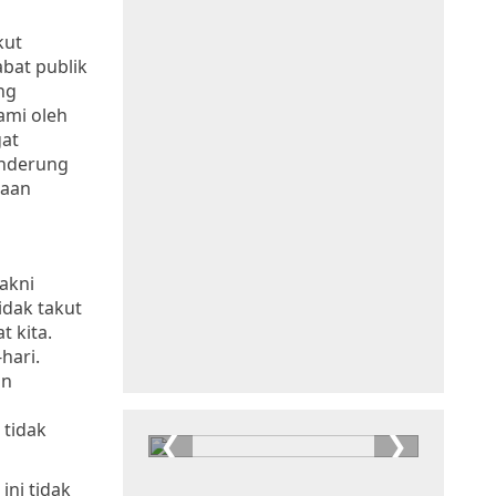
kut
bat publik
ng
ami oleh
gat
enderung
raan
akni
idak takut
 kita.
hari.
an
 tidak
ini tidak