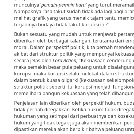
munculnya ’
pemain-pemain baru’
yang turut meramaik
Nampaknya rasa takut sudah tidak ada lagi bagi or
melihat grafik yang terus menaik tajam tentu memi
terjadinya budaya tidak takut korupsi ini?”
Bukan sesuatu yang mudah untuk menjawab pertanyaa
diberikan oleh berbagai kalangan, terutama dari em
moral. Dalam perspektif politik, kita pernah mend
akibat dari struktur politik yang mempunyai kekuasa
secara jelas oleh
Lord Action;
"Kekuasaan cenderung d
maka semakin besar pula peluang untuk disalahgun
korupsi, maka korupsi selalu melekat dalam struktu
dalam bentuk kuasa oligarki (kekuasaan sekelompok k
struktur politik seperti itu, korupsi menjadi fungsio
memelihara bangun kekuasaan yang telah dibangun 
Penjelasan lain diberikan oleh perpektif hukum, bu
tidak pernah ditegakkan. Ketika hukum tidak diteg
hukuman yang setimpal dari perbuatnya dan kosekuens
hukum yang tidak tegak juga akan memberikan pendi
dipastikan mereka akan berpikir bahwa peluang unt