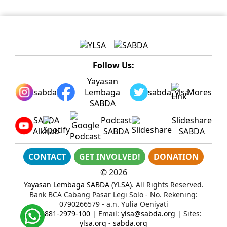
Follow Us:
Yayasan
sabda_ylsa
Lembaga
sabda_ylsa
Mores
SABDA
SABDA
Podcast
Slideshare
Alkitab
SABDA
SABDA
CONTACT
GET INVOLVED!
DONATION
©
2026
Yayasan Lembaga SABDA (YLSA)
. All Rights Reserved.
Bank BCA Cabang Pasar Legi Solo - No. Rekening:
0790266579 - a.n. Yulia Oeniyati
WA:
0881-2979-100
| Email:
ylsa@sabda.org
| Sites:
ylsa.org
-
sabda.org