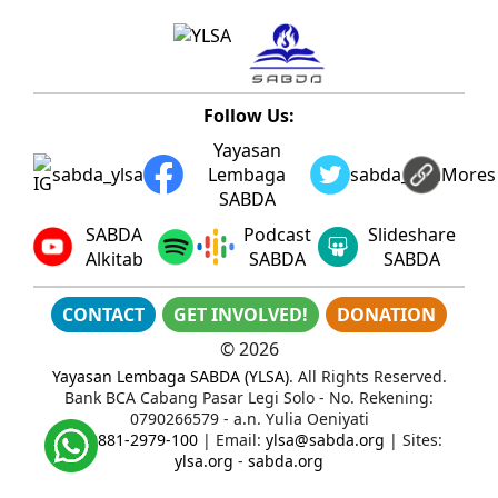
Follow Us:
Yayasan
sabda_ylsa
Lembaga
sabda_ylsa
Mores
SABDA
SABDA
Podcast
Slideshare
Alkitab
SABDA
SABDA
CONTACT
GET INVOLVED!
DONATION
©
2026
Yayasan Lembaga SABDA (YLSA)
. All Rights Reserved.
Bank BCA Cabang Pasar Legi Solo - No. Rekening:
0790266579 - a.n. Yulia Oeniyati
WA:
0881-2979-100
| Email:
ylsa@sabda.org
| Sites:
ylsa.org
-
sabda.org