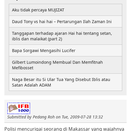
Aku tidak percaya MUJIZAT
Daud Tony vs hai hai – Pertarungan Ilah Zaman Ini
Tanggapan terhadap ajaran Hai hai tentang setan,
iblis dan malaikat (part 2)
Bapa Sorgawi Mengasihi Lucifer
Gilbert Lumoindong Membual Dan Memfitnah
Mefibosset
Naga Besar itu Si Ular Tua Yang Disebut Iblis atau
Satan Adalah ADAM
Submitted by
Pedang Roh
on
Tue, 2009-07-28 13:32
Polisi mencurigai seorang di Makassar yang wajahnya