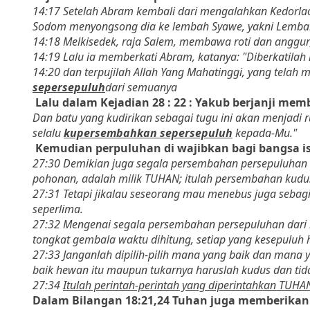
14:17 Setelah Abram kembali dari mengalahkan Kedorla
Sodom menyongsong dia ke lembah Syawe, yakni Lembah
14:18 Melkisedek, raja Salem, membawa roti dan anggur
14:19 Lalu ia memberkati Abram, katanya: "Diberkatilah 
14:20 dan terpujilah Allah Yang Mahatinggi, yang tel
sepersepuluh
dari semuanya
Lalu dalam Kejadian 28 : 22 :
Yakub berjanji mem
Dan batu yang kudirikan sebagai tugu ini akan menjadi 
selalu
kupersembahkan sepersepuluh
kepada-Mu."
Kemudian perpuluhan di wajibkan bagi bangsa i
27:30 Demikian juga segala persembahan persepuluhan da
pohonan, adalah milik TUHAN; itulah persembahan kudu
27:31 Tetapi jikalau seseorang mau menebus juga seba
seperlima.
27:32 Mengenai segala persembahan persepuluhan dari 
tongkat gembala waktu dihitung, setiap yang kesepulu
27:33 Janganlah dipilih-pilih mana yang baik dan mana 
baik hewan itu maupun tukarnya haruslah kudus dan tida
27:34
Itulah perintah-perintah yang diperintahkan TUHA
Dalam Bilangan 18:21,24 Tuhan juga memberikan