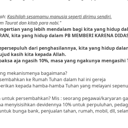
lah:
Kasihilah sesamamu manusia seperti dirimu sendiri.
 Taurat dan kitab para nabi."
ngertian yang lebih mendalam bagi kita yang hidup da
RAN, kita yang hidup dalam PB MEMBERI KARENA DIDA
epersepuluh dari penghasilannya, kita yang hidup dala
ujud kasih kita kepada Allah.
erpaksa aja ngasih 10%, masa yang ngakunya mengasihi
rang mekanismenya bagaimana?
rsembahkan ke Rumah Tuhan dalam hal ini gereja
 Diberikan kepada hamba-hamba Tuhan yang melayani sepen
n untuk persembahkan? Mis : seorang pegawai/karyaran ga
ha menyisisihkan devidennya 10% untuk perpuluhan, peda
ntuk bunga bank, penjualan tahan, rumah, mobil, dll, sel