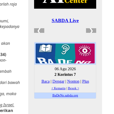
rlah raja
bumi,
 kepadanya
u akan
34)
hon-
nambah
 dari bawah
uga, maka
 Israel.
erikan