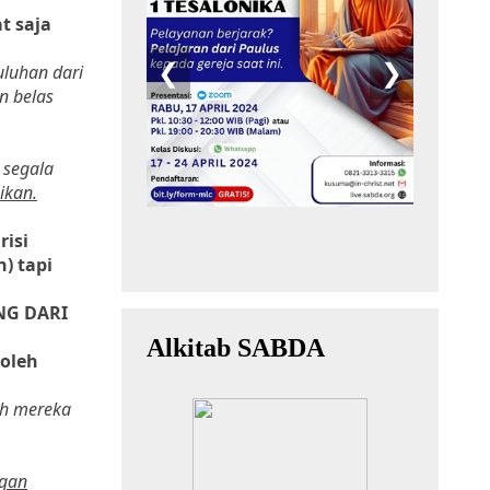
t saja
uluhan dari
n belas
 segala
ikan.
risi
) tapi
NG DARI
 oleh
ah mereka
ngan