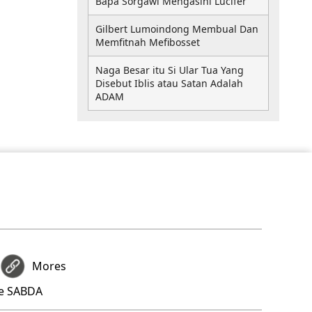
Bapa Sorgawi Mengasihi Lucifer
Gilbert Lumoindong Membual Dan
Memfitnah Mefibosset
Naga Besar itu Si Ular Tua Yang
Disebut Iblis atau Satan Adalah
ADAM
Mores
re SABDA