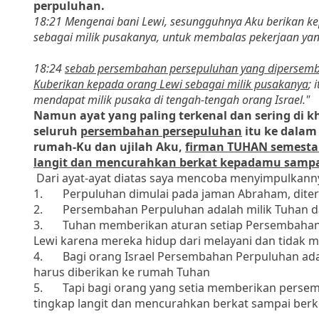
perpuluhan.
18:21 Mengenai bani Lewi, sesungguhnya Aku berikan k
sebagai milik pusakanya, untuk membalas pekerjaan ya
18:24
sebab persembahan persepuluhan yang dipersemb
Kuberikan kepada orang Lewi sebagai milik pusakanya
; 
mendapat milik pusaka di tengah-tengah orang Israel."
Namun ayat yang paling terkenal dan sering di 
seluruh
persembahan persepuluhan
itu ke dalam
rumah-Ku dan ujilah Aku,
firman TUHAN semesta
langit dan mencurahkan berkat kepadamu sampa
Dari ayat-ayat diatas saya mencoba menyimpulkann
1.
Perpuluhan dimulai pada jaman Abraham, diter
2.
Persembahan Perpuluhan adalah milik Tuhan 
3.
Tuhan memberikan aturan setiap Persembahan
Lewi karena mereka hidup dari melayani dan tidak m
4.
Bagi orang Israel Persembahan Perpuluhan adal
harus diberikan ke rumah Tuhan
5.
Tapi bagi orang yang setia memberikan perse
tingkap langit dan mencurahkan berkat sampai ber