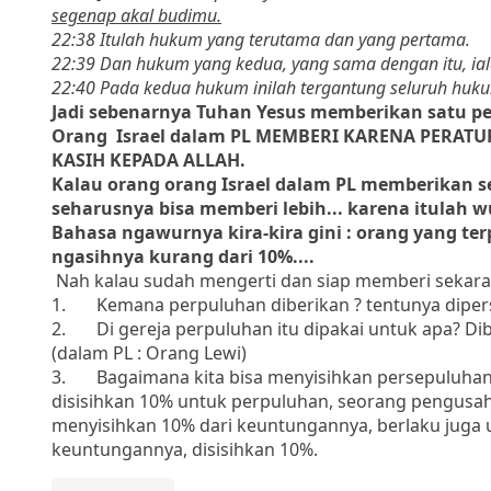
segenap akal budimu.
22:38 Itulah hukum yang terutama dan yang pertama.
22:39 Dan hukum yang kedua, yang sama dengan itu, ia
22:40 Pada kedua hukum inilah tergantung seluruh hukum
Jadi sebenarnya Tuhan Yesus memberikan satu pe
Orang Israel dalam PL MEMBERI KARENA PERATU
KASIH KEPADA ALLAH.
Kalau orang orang Israel dalam PL memberikan s
seharusnya bisa memberi lebih... karena itulah w
Bahasa ngawurnya kira-kira gini : orang yang t
ngasihnya kurang dari 10%....
Nah kalau sudah mengerti dan siap memberi seka
1.
Kemana perpuluhan diberikan ? tentunya dipe
2.
Di gereja perpuluhan itu dipakai untuk apa?
(dalam PL : Orang Lewi)
3.
Bagaimana kita bisa menyisihkan persepuluha
disisihkan 10% untuk perpuluhan, seorang pengusa
menyisihkan 10% dari keuntungannya, berlaku juga u
keuntungannya, disisihkan 10%.