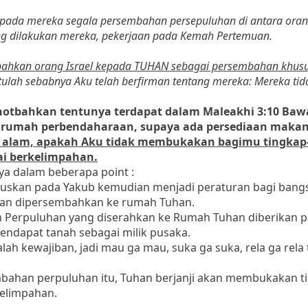
epada mereka segala persembahan persepuluhan di antara orang
ng dilakukan mereka, pekerjaan pada Kemah Pertemuan.
ahkan orang Israel kepada TUHAN sebagai persembahan khus
itulah sebabnya Aku telah berfirman tentang mereka: Mereka ti
khotbahkan tentunya terdapat dalam Maleakhi 3:10 Baw
 rumah perbendaharaan, supaya ada persediaan makan
 alam, apakah Aku tidak membukakan bagimu tingkap
i berkelimpahan.
ya dalam beberapa point :
uskan pada Yakub kemudian menjadi peraturan bagi bangsa
dan dipersembahkan ke rumah Tuhan.
 Perpuluhan yang diserahkan ke Rumah Tuhan diberikan 
endapat tanah sebagai milik pusaka.
ah kewajiban, jadi mau ga mau, suka ga suka, rela ga rela 
mbahan perpuluhan itu, Tuhan berjanji akan membukakan t
kelimpahan.