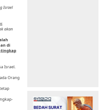
 Israel
us
dak akan
alah
an di
-tingkap
 Israel.
pada Orang
tetap
ingkap-