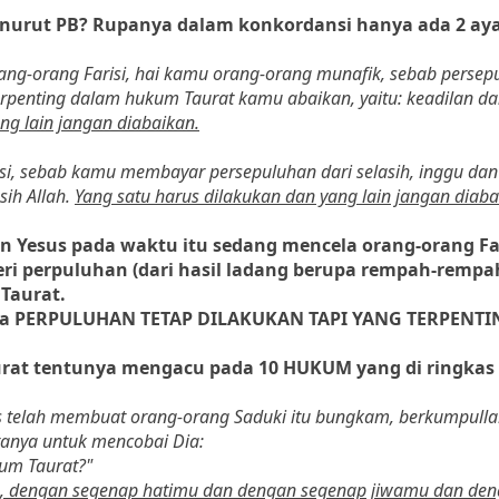
urut PB? Rupanya dalam konkordansi hanya ada 2 aya
rang-orang Farisi, hai kamu orang-orang munafik, sebab persep
terpenting dalam hukum Taurat kamu abaikan, yaitu: keadilan da
ng lain jangan diabaikan.
isi, sebab kamu membayar persepuluhan dari selasih, inggu dan
sih Allah.
Yang satu harus dilakukan dan yang lain jangan diaba
 Yesus pada waktu itu sedang mencela orang-orang Fa
perpuluhan (dari hasil ladang berupa rempah-rempah
Taurat.
hwa PERPULUHAN TETAP DILAKUKAN TAPI YANG TERPENTI
aurat tentunya mengacu pada 10 HUKUM yang di ringkas
us telah membuat orang-orang Saduki itu bungkam, berkumpull
rtanya untuk mencobai Dia:
um Taurat?"
mu, dengan segenap hatimu dan dengan segenap jiwamu dan de