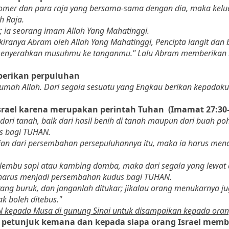
omer dan para raja yang bersama-sama dengan dia, maka kelua
 Raja.
; ia seorang imam Allah Yang Mahatinggi.
kiranya Abram oleh Allah Yang Mahatinggi, Pencipta langit dan 
ah menyerahkan musuhmu ke tanganmu." Lalu Abram memberikan
berikan perpuluhan
rumah Allah. Dari segala sesuatu yang Engkau berikan kepadak
srael karena merupakan perintah Tuhan (Imamat 27:30-
ri tanah, baik dari hasil benih di tanah maupun dari buah po
s bagi TUHAN.
gian dari persembahan persepuluhannya itu, maka ia harus me
lembu sapi atau kambing domba, maka dari segala yang lewat
h harus menjadi persembahan kudus bagi TUHAN.
yang buruk, dan janganlah ditukar; jikalau orang menukarnya j
k boleh ditebus."
N kepada Musa di gunung Sinai untuk disampaikan kepada orang
 petunjuk kemana dan kepada siapa orang Israel memb