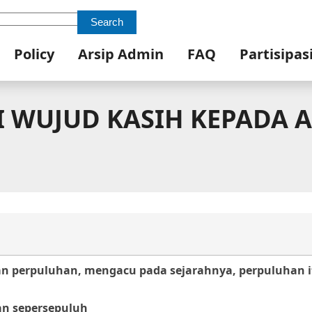
Search
Policy
Arsip Admin
FAQ
Partisipas
 WUJUD KASIH KEPADA 
n perpuluhan, mengacu pada sejarahnya, perpuluhan i
n sepersepuluh