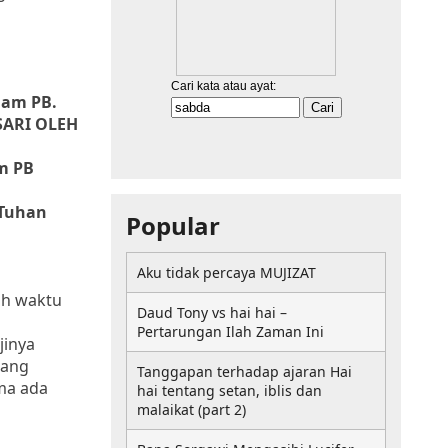
lam PB.
SARI OLEH
m PB
 Tuhan
Popular
Aku tidak percaya MUJIZAT
uh waktu
Daud Tony vs hai hai –
Pertarungan Ilah Zaman Ini
jinya
gang
Tanggapan terhadap ajaran Hai
ama ada
hai tentang setan, iblis dan
malaikat (part 2)