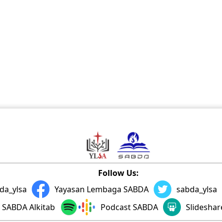
Follow Us:
da_ylsa
Yayasan Lembaga SABDA
sabda_ylsa
SABDA Alkitab
Podcast SABDA
Slidesha