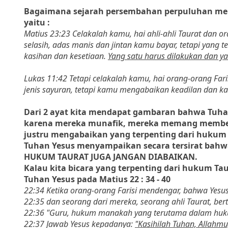
Bagaimana sejarah persembahan perpuluhan men
yaitu :
Matius 23:23 Celakalah kamu, hai ahli-ahli Taurat dan o
selasih, adas manis dan jintan kamu bayar, tetapi yang 
kasihan dan kesetiaan.
Yang satu harus dilakukan dan ya
Lukas 11:42 Tetapi celakalah kamu, hai orang-orang Far
jenis sayuran, tetapi kamu mengabaikan keadilan dan ka
Dari 2 ayat kita mendapat gambaran bahwa Tuhan
karena mereka munafik, mereka memang memberi 
justru mengabaikan yang terpenting dari hukum 
Tuhan Yesus menyampaikan secara tersirat ba
HUKUM TAURAT JUGA JANGAN DIABAIKAN.
Kalau kita bicara yang terpenting dari hukum T
Tuhan Yesus pada Matius 22 : 34 - 40
22:34 Ketika orang-orang Farisi mendengar, bahwa Yes
22:35 dan seorang dari mereka, seorang ahli Taurat, be
22:36 "Guru, hukum manakah yang terutama dalam huk
22:37 Jawab Yesus kepadanya:
"Kasihilah Tuhan, Allah