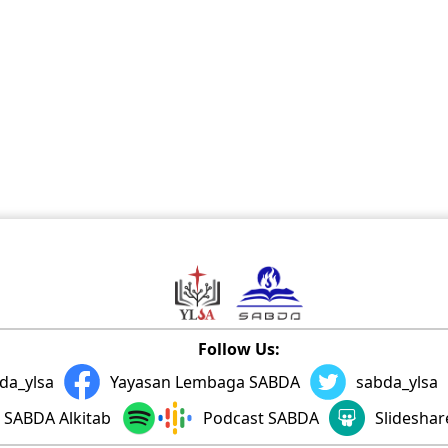
Follow Us:
da_ylsa
Yayasan Lembaga SABDA
sabda_ylsa
SABDA Alkitab
Podcast SABDA
Slidesha