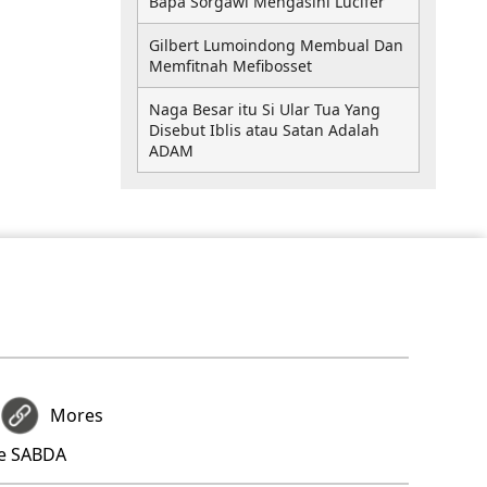
Bapa Sorgawi Mengasihi Lucifer
Gilbert Lumoindong Membual Dan
Memfitnah Mefibosset
Naga Besar itu Si Ular Tua Yang
Disebut Iblis atau Satan Adalah
ADAM
Mores
re SABDA