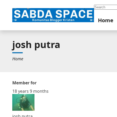
Search
Home
josh putra
Home
Member for
18 years 9 months
josh putra