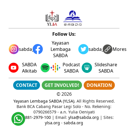
Follow Us:
Yayasan
sabda_ylsa
Lembaga
sabda_ylsa
Mores
SABDA
SABDA
Podcast
Slideshare
Alkitab
SABDA
SABDA
CONTACT
GET INVOLVED!
DONATION
©
2026
Yayasan Lembaga SABDA (YLSA)
. All Rights Reserved.
Bank BCA Cabang Pasar Legi Solo - No. Rekening:
0790266579 - a.n. Yulia Oeniyati
WA:
0881-2979-100
| Email:
ylsa@sabda.org
| Sites:
ylsa.org
-
sabda.org