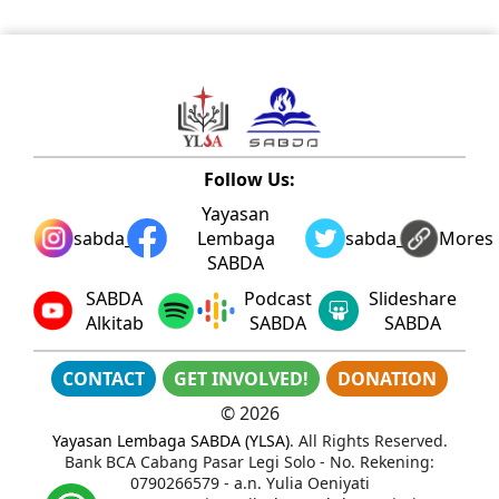
Follow Us:
Yayasan
sabda_ylsa
Lembaga
sabda_ylsa
Mores
SABDA
SABDA
Podcast
Slideshare
Alkitab
SABDA
SABDA
CONTACT
GET INVOLVED!
DONATION
©
2026
Yayasan Lembaga SABDA (YLSA)
. All Rights Reserved.
Bank BCA Cabang Pasar Legi Solo - No. Rekening:
0790266579 - a.n. Yulia Oeniyati