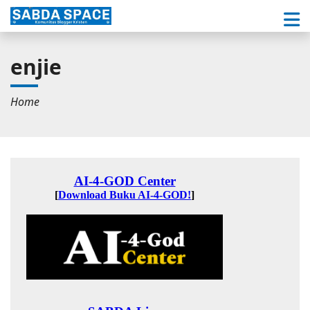
enjie
Home