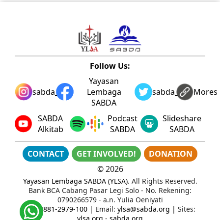
Follow Us:
Yayasan
sabda_ylsa
Lembaga
sabda_ylsa
Mores
SABDA
SABDA
Podcast
Slideshare
Alkitab
SABDA
SABDA
CONTACT
GET INVOLVED!
DONATION
©
2026
Yayasan Lembaga SABDA (YLSA)
. All Rights Reserved.
Bank BCA Cabang Pasar Legi Solo - No. Rekening:
0790266579 - a.n. Yulia Oeniyati
WA:
0881-2979-100
| Email:
ylsa@sabda.org
| Sites:
ylsa.org
-
sabda.org