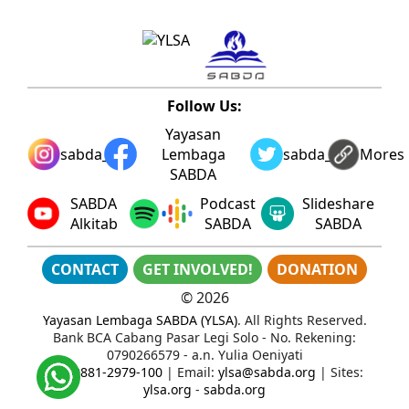
Follow Us:
Yayasan
sabda_ylsa
Lembaga
sabda_ylsa
Mores
SABDA
SABDA
Podcast
Slideshare
Alkitab
SABDA
SABDA
CONTACT
GET INVOLVED!
DONATION
©
2026
Yayasan Lembaga SABDA (YLSA)
. All Rights Reserved.
Bank BCA Cabang Pasar Legi Solo - No. Rekening:
0790266579 - a.n. Yulia Oeniyati
WA:
0881-2979-100
| Email:
ylsa@sabda.org
| Sites:
ylsa.org
-
sabda.org