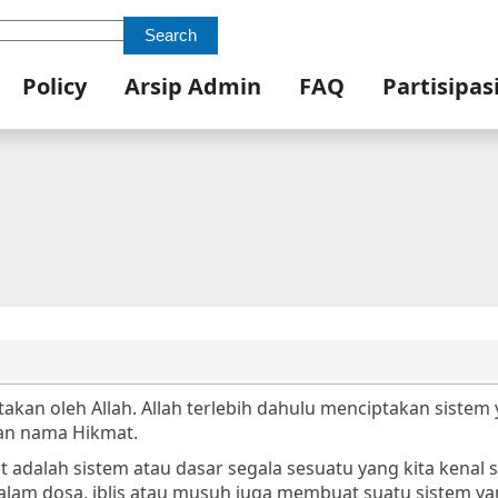
Search
Policy
Arsip Admin
FAQ
Partisipas
takan oleh Allah. Allah terlebih dahulu menciptakan sistem
gan nama Hikmat.
adalah sistem atau dasar segala sesuatu yang kita kenal sa
alam dosa, iblis atau musuh juga membuat suatu sistem y