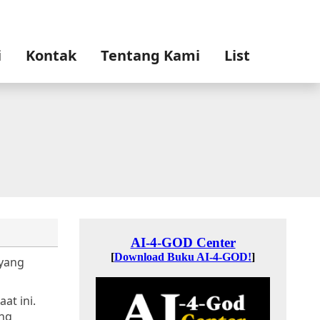
i
Kontak
Tentang Kami
List
 yang
at ini.
ang