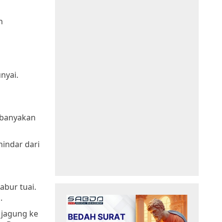
n
nyai.
kebanyakan
hindar dari
abur tuai.
.
 jagung ke