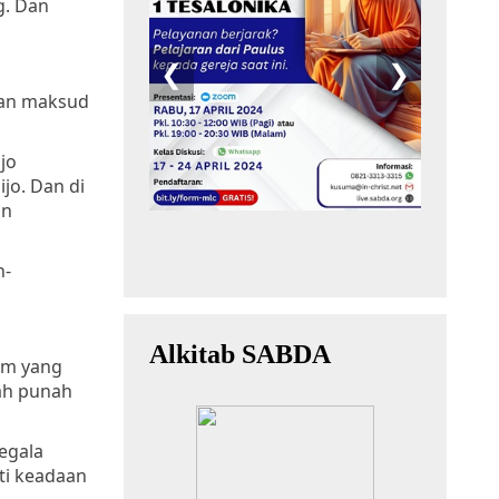
g. Dan
gan maksud
jo
jo. Dan di
an
h-
em yang
lah punah
segala
rti keadaan