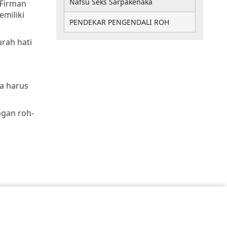
Nafsu Seks Sarpakenaka
 Firman
emiliki
PENDEKAR PENGENDALI ROH
rah hati
a harus
ngan roh-