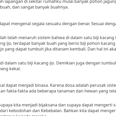
nah lapangan di sekitar rumahku mulai banyak pohon jagun
erbuah, dan sangat banyak buahnya.
a dapat mengenal segala sesuatu dengan benar. Sesuai den
llah telah menaruh sistem bahwa di dalam satu biji kacang i
 ijo, terdapat banyak buah yang berisi biji pohon kacang i
g ijo yang dapat tumbuh jika ditanam kembali. Dan hal ini ak
 di dalam satu biji kacang ijo. Demikian juga dengan tumbu
ang kekal.
al dapat menjadi binasa. Karena dosa adalah perusak sist
ukan fakta-fakta ada beberapa tanaman dan hewan yang te
 Supaya kita menjadi bijaksana dan supaya dapat mengerti 
dar dari kebodohan dan Kebebalan. Bahkan kita dapat menge