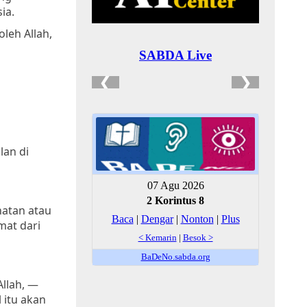
ia.
leh Allah,
lan di
hatan atau
mat dari
llah, —
itu akan