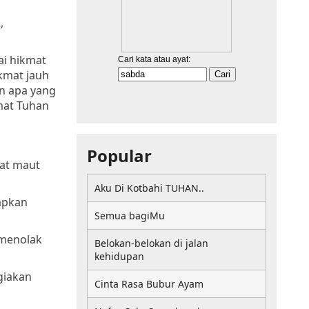
,
ai hikmat
kmat jauh
an apa yang
mat Tuhan
Popular
rat maut
Aku Di Kotbahi TUHAN..
apkan
Semua bagiMu
 menolak
Belokan-belokan di jalan
kehidupan
giakan
Cinta Rasa Bubur Ayam