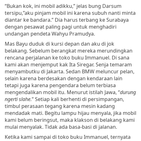
“Bukan kok, ini mobil adikku,” jelas bung Darsum
tersipu,”aku pinjam mobil ini karena subuh nanti minta
diantar ke bandara.” Dia harus terbang ke Surabaya
dengan pesawat paling pagi untuk menghadiri
undangan pendeta Wahyu Pramudya.
Mas Bayu duduk di kursi depan dan aku di jok
belakang. Sebelum berangkat mereka merundingkan
rencana perjalanan ke toko buku Immanuel. Di sana
kami akan menjemput kak Ita Siregar. Senja temaram
menyambutku di Jakarta. Sedan BMW meluncur pelan,
selain karena berdesakan dengan kendaraan lain
tetapi juga karena pengendara belum terbiasa
mengendalikan mobil itu. Menurut istilah Jawa, “
durung
ngerti slahe.
” Setiap kali berhenti di persimpangan,
timbul perasaan tegang karena mesin kadang
mendadak mati. Begitu lampu hijau menyala, jika mobil
kami belum beringsut, maka klakson di belakang kami
mulai menyalak. Tidak ada basa-basi di jalanan.
Ketika kami sampai di toko buku Immanuel, ternyata