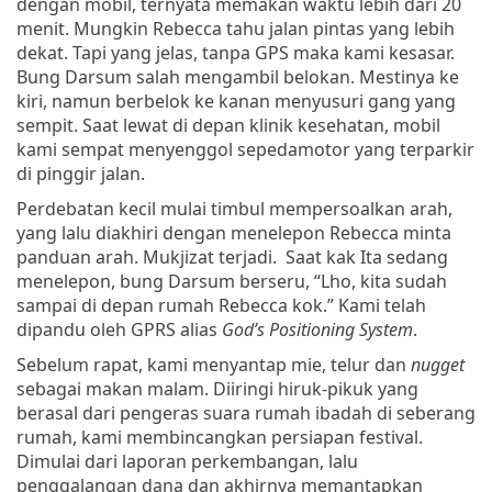
dengan mobil, ternyata memakan waktu lebih dari 20
menit. Mungkin Rebecca tahu jalan pintas yang lebih
dekat. Tapi yang jelas, tanpa GPS maka kami kesasar.
Bung Darsum salah mengambil belokan. Mestinya ke
kiri, namun berbelok ke kanan menyusuri gang yang
sempit. Saat lewat di depan klinik kesehatan, mobil
kami sempat menyenggol sepedamotor yang terparkir
di pinggir jalan.
Perdebatan kecil mulai timbul mempersoalkan arah,
yang lalu diakhiri dengan menelepon Rebecca minta
panduan arah. Mukjizat terjadi. Saat kak Ita sedang
menelepon, bung Darsum berseru, “Lho, kita sudah
sampai di depan rumah Rebecca kok.” Kami telah
dipandu oleh GPRS alias
God’s Positioning System
.
Sebelum rapat, kami menyantap mie, telur dan
nugget
sebagai makan malam. Diiringi hiruk-pikuk yang
berasal dari pengeras suara rumah ibadah di seberang
rumah, kami membincangkan persiapan festival.
Dimulai dari laporan perkembangan, lalu
penggalangan dana dan akhirnya memantapkan