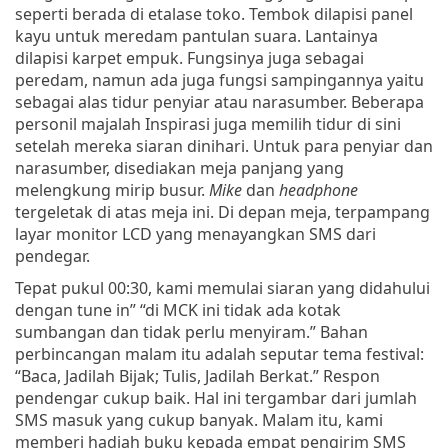
seperti berada di etalase toko. Tembok dilapisi panel
kayu untuk meredam pantulan suara. Lantainya
dilapisi karpet empuk. Fungsinya juga sebagai
peredam, namun ada juga fungsi sampingannya yaitu
sebagai alas tidur penyiar atau narasumber. Beberapa
personil majalah Inspirasi juga memilih tidur di sini
setelah mereka siaran dinihari. Untuk para penyiar dan
narasumber, disediakan meja panjang yang
melengkung mirip busur.
Mike
dan
headphone
tergeletak di atas meja ini. Di depan meja, terpampang
layar monitor LCD yang menayangkan SMS dari
pendegar.
Tepat pukul 00:30, kami memulai siaran yang didahului
dengan tune in” “di MCK ini tidak ada kotak
sumbangan dan tidak perlu menyiram.” Bahan
perbincangan malam itu adalah seputar tema festival:
“Baca, Jadilah Bijak; Tulis, Jadilah Berkat.” Respon
pendengar cukup baik. Hal ini tergambar dari jumlah
SMS masuk yang cukup banyak. Malam itu, kami
memberi hadiah buku kepada empat pengirim SMS