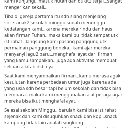
kami kunjungi...masuk hutan dan bukit2 terjal...sangat
mengerikan sekali...
Tiba di gereja pertama itu sdh siang menjelang
sore..anak2 sekolah minggu sudah menunggu
kedatangan kami...karena mereka rindu dan haus
akan firman Tuhan...maka kami pu tidak sempat utk
istirahat...langsung kami pasang panggung utk
permainan panggung boneka...kami ajar mereka
menyanyi lagu2 baru...menghafal ayat dari firman
yang kamu sampaikan...juga ada aktivitas membuat
selipan alkitab dsb nya....
Saat kami menyampaikan firman...kamu merasa agak
kesulutan karena perbedaan umur juga karena ada
yang usia sdh besar tapi belum sekolah dan tidak bisa
membaca...maka kami menggunakan alat peraga agar
mereka bisa ikut menghafal ayat.
Selesai sekolah Minggu.. barulah kami bisa istirahat
sejenak dan kami disuguhkan snack dan kopi..snack
kampubg tidak lain adalah singkong