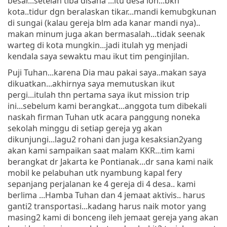
besar...setelah tiba disana ...itu desa loh...bkn
kota..tidur dgn beralaskan tikar...mandi kemubgkunan
di sungai (kalau gereja blm ada kanar mandi nya)..
makan minum juga akan bermasalah...tidak seenak
warteg di kota mungkin...jadi itulah yg menjadi
kendala saya sewaktu mau ikut tim penginjilan.
Puji Tuhan...karena Dia mau pakai saya..makan saya
dikuatkan...akhirnya saya memutuskan ikut
pergi...itulah thn pertama saya ikut mission trip
ini...sebelum kami berangkat...anggota tum dibekali
naskah firman Tuhan utk acara panggung noneka
sekolah minggu di setiap gereja yg akan
dikunjungi...lagu2 rohani dan juga kesaksian2yang
akan kami sampaikan saat malam KKR...tim kami
berangkat dr Jakarta ke Pontianak...dr sana kami naik
mobil ke pelabuhan utk nyambung kapal fery
sepanjang perjalanan ke 4 gereja di 4 desa.. kami
berlima ...Hamba Tuhan dan 4 jemaat aktivis.. harus
ganti2 transportasi...kadang harus naik motor yang
masing2 kami di bonceng ileh jemaat gereja yang akan