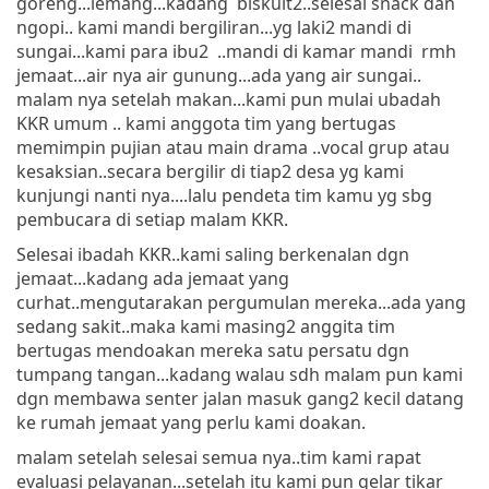
goreng...lemang...kadang biskuit2..selesai snack dan
ngopi.. kami mandi bergiliran...yg laki2 mandi di
sungai...kami para ibu2 ..mandi di kamar mandi rmh
jemaat...air nya air gunung...ada yang air sungai..
malam nya setelah makan...kami pun mulai ubadah
KKR umum .. kami anggota tim yang bertugas
memimpin pujian atau main drama ..vocal grup atau
kesaksian..secara bergilir di tiap2 desa yg kami
kunjungi nanti nya....lalu pendeta tim kamu yg sbg
pembucara di setiap malam KKR.
Selesai ibadah KKR..kami saling berkenalan dgn
jemaat...kadang ada jemaat yang
curhat..mengutarakan pergumulan mereka...ada yang
sedang sakit..maka kami masing2 anggita tim
bertugas mendoakan mereka satu persatu dgn
tumpang tangan...kadang walau sdh malam pun kami
dgn membawa senter jalan masuk gang2 kecil datang
ke rumah jemaat yang perlu kami doakan.
malam setelah selesai semua nya..tim kami rapat
evaluasi pelayanan...setelah itu kami pun gelar tikar