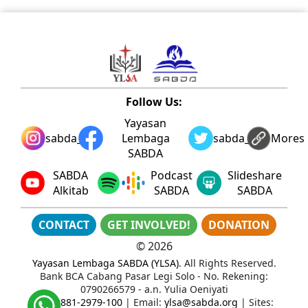
Follow Us:
Yayasan
sabda_ylsa
Lembaga
sabda_ylsa
Mores
SABDA
SABDA
Podcast
Slideshare
Alkitab
SABDA
SABDA
CONTACT
GET INVOLVED!
DONATION
©
2026
Yayasan Lembaga SABDA (YLSA)
. All Rights Reserved.
Bank BCA Cabang Pasar Legi Solo - No. Rekening:
0790266579 - a.n. Yulia Oeniyati
WA:
0881-2979-100
| Email:
ylsa@sabda.org
| Sites: