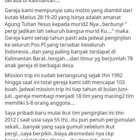
berada di Kalimantan....
Gereja kami mempunyai satu motto yang diambil dari
kutab Matius 28:19-20 yang isinya adalah amanat
Agung Tuhan Yesus kepada murid2 Nya...berbunyi "
pergi jadikan lah sekuruh bangsa murid Ku...." maka
Gereja kami setiap tahun pasti ada jadwal penginjilan
ke seluruh Pos PI yang tersebar keseluruh
Indonesia...dan yang paling banyak terdapat di
Kalimantan Barat..tengah ...dan timur yg berjumlah 78
anak gereja di berbagai desa.
Mission trip ini sudah berlangsung sejak thn 1992
hingga saat ini total gereja kami sdh mencapai 103
buah. Jadwal mission trip ini tiap tahun di bulan Juni-
Juli...gereja membagi menjadi 18 tim yang masing2 tim
memiliki 5-8 orang anggota....
Saya pribadi baru mulai ikut tim penginjilan ini thn
2012 ( saat usia saya 55 th)...itu pun penuh pergumulan
sekali....banyak yang saya gumuli sebelum ikut
pergi...saya berpikir...biaya akomodasi nya ckp