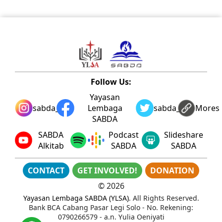
Follow Us:
Yayasan
sabda_ylsa
Lembaga
sabda_ylsa
Mores
SABDA
SABDA
Podcast
Slideshare
Alkitab
SABDA
SABDA
CONTACT
GET INVOLVED!
DONATION
©
2026
Yayasan Lembaga SABDA (YLSA)
. All Rights Reserved.
Bank BCA Cabang Pasar Legi Solo - No. Rekening:
0790266579 - a.n. Yulia Oeniyati