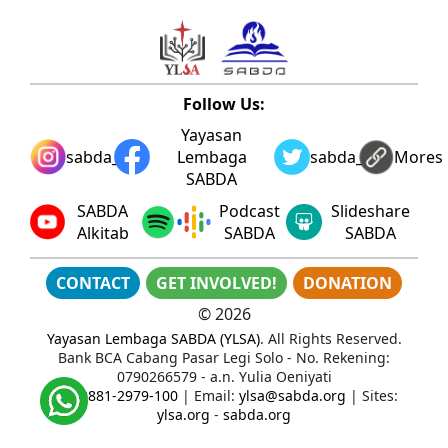
Follow Us:
Yayasan
sabda_ylsa
Lembaga
sabda_ylsa
Mores
SABDA
SABDA
Podcast
Slideshare
Alkitab
SABDA
SABDA
CONTACT
GET INVOLVED!
DONATION
©
2026
Yayasan Lembaga SABDA (YLSA)
. All Rights Reserved.
Bank BCA Cabang Pasar Legi Solo - No. Rekening:
0790266579 - a.n. Yulia Oeniyati
WA:
0881-2979-100
| Email:
ylsa@sabda.org
| Sites:
ylsa.org
-
sabda.org