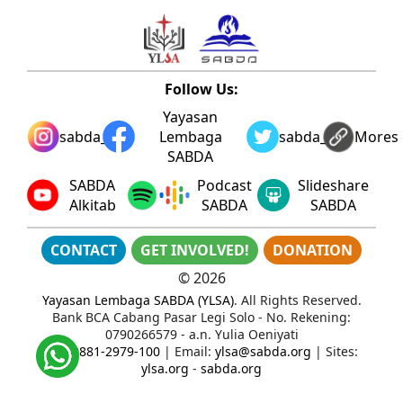
Follow Us:
Yayasan
sabda_ylsa
Lembaga
sabda_ylsa
Mores
SABDA
SABDA
Podcast
Slideshare
Alkitab
SABDA
SABDA
CONTACT
GET INVOLVED!
DONATION
©
2026
Yayasan Lembaga SABDA (YLSA)
. All Rights Reserved.
Bank BCA Cabang Pasar Legi Solo - No. Rekening:
0790266579 - a.n. Yulia Oeniyati
WA:
0881-2979-100
| Email:
ylsa@sabda.org
| Sites:
ylsa.org
-
sabda.org