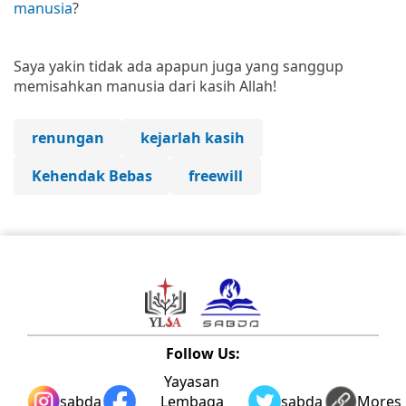
manusia
?
Saya yakin tidak ada apapun juga yang sanggup
memisahkan manusia dari kasih Allah!
renungan
kejarlah kasih
Kehendak Bebas
freewill
Follow Us:
Yayasan
sabda_ylsa
Lembaga
sabda_ylsa
Mores