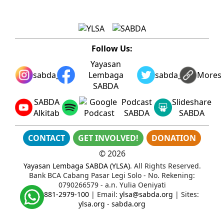
Follow Us:
Yayasan
sabda_ylsa
Lembaga
sabda_ylsa
Mores
SABDA
SABDA
Podcast
Slideshare
Alkitab
SABDA
SABDA
CONTACT
GET INVOLVED!
DONATION
©
2026
Yayasan Lembaga SABDA (YLSA)
. All Rights Reserved.
Bank BCA Cabang Pasar Legi Solo - No. Rekening:
0790266579 - a.n. Yulia Oeniyati
WA:
0881-2979-100
| Email:
ylsa@sabda.org
| Sites:
ylsa.org
-
sabda.org