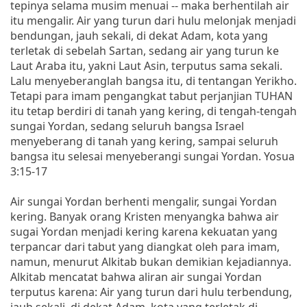
tepinya selama musim menuai -- maka berhentilah air
itu mengalir. Air yang turun dari hulu melonjak menjadi
bendungan, jauh sekali, di dekat Adam, kota yang
terletak di sebelah Sartan, sedang air yang turun ke
Laut Araba itu, yakni Laut Asin, terputus sama sekali.
Lalu menyeberanglah bangsa itu, di tentangan Yerikho.
Tetapi para imam pengangkat tabut perjanjian TUHAN
itu tetap berdiri di tanah yang kering, di tengah-tengah
sungai Yordan, sedang seluruh bangsa Israel
menyeberang di tanah yang kering, sampai seluruh
bangsa itu selesai menyeberangi sungai Yordan. Yosua
3:15-17
Air sungai Yordan berhenti mengalir, sungai Yordan
kering. Banyak orang Kristen menyangka bahwa air
sugai Yordan menjadi kering karena kekuatan yang
terpancar dari tabut yang diangkat oleh para imam,
namun, menurut Alkitab bukan demikian kejadiannya.
Alkitab mencatat bahwa aliran air sungai Yordan
terputus karena: Air yang turun dari hulu terbendung,
jauh sekali, di dekat Adam, kota yang terletak di