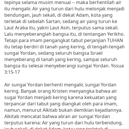
tepinya selama musim menuai -- maka berhentilah air
itu mengalir. Air yang turun dari hulu melonjak menjadi
bendungan, jauh sekali, di dekat Adam, kota yang
terletak di sebelah Sartan, sedang air yang turun ke
Laut Araba itu, yakni Laut Asin, terputus sama sekali.
Lalu menyeberanglah bangsa itu, di tentangan Yerikho.
Tetapi para imam pengangkat tabut perjanjian TUHAN
itu tetap berdiri di tanah yang kering, di tengah-tengah
sungai Yordan, sedang seluruh bangsa Israel
menyeberang di tanah yang kering, sampai seluruh
bangsa itu selesai menyeberangi sungai Yordan. Yosua
3:15-17
Air sungai Yordan berhenti mengalir, sungai Yordan
kering. Banyak orang Kristen menyangka bahwa air
sugai Yordan menjadi kering karena kekuatan yang
terpancar dari tabut yang diangkat oleh para imam,
namun, menurut Alkitab bukan demikian kejadiannya.
Alkitab mencatat bahwa aliran air sungai Yordan
terputus karena: Air yang turun dari hulu terbendung,
jauh sekali, di dekat Adam, kota yang terletak di