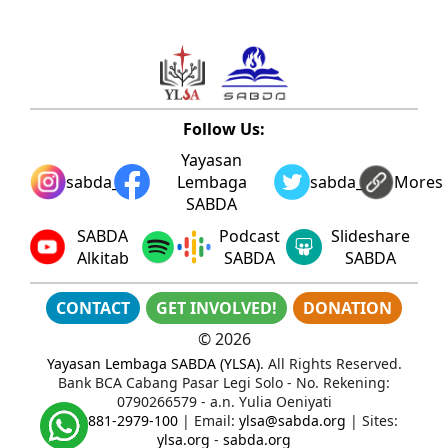
Follow Us:
Yayasan
sabda_ylsa
Lembaga
sabda_ylsa
Mores
SABDA
SABDA
Podcast
Slideshare
Alkitab
SABDA
SABDA
CONTACT
GET INVOLVED!
DONATION
©
2026
Yayasan Lembaga SABDA (YLSA)
. All Rights Reserved.
Bank BCA Cabang Pasar Legi Solo - No. Rekening:
0790266579 - a.n. Yulia Oeniyati
WA:
0881-2979-100
| Email:
ylsa@sabda.org
| Sites:
ylsa.org
-
sabda.org