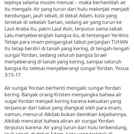
tepinya selama musim menuai -- maka berhentilah air
itu mengalir. Air yang turun dari hulu melonjak menjadi
bendungan, jauh sekali, di dekat Adam, kota yang
terletak di sebelah Sartan, sedang air yang turun ke
Laut Araba itu, yakni Laut Asin, terputus sama sekali.
Lalu menyeberanglah bangsa itu, di tentangan Yerikho.
Tetapi para imam pengangkat tabut perjanjian TUHAN
itu tetap berdiri di tanah yang kering, di tengah-tengah
sungai Yordan, sedang seluruh bangsa Israel
menyeberang di tanah yang kering, sampai seluruh
bangsa itu selesai menyeberangi sungai Yordan. Yosua
3:15-17
Air sungai Yordan berhenti mengalir, sungai Yordan
kering. Banyak orang Kristen menyangka bahwa air
sugai Yordan menjadi kering karena kekuatan yang
terpancar dari tabut yang diangkat oleh para imam,
namun, menurut Alkitab bukan demikian kejadiannya.
Alkitab mencatat bahwa aliran air sungai Yordan
terputus karena: Air yang turun dari hulu terbendung,
jauh sekali, di dekat Adam, kota yang terletak di