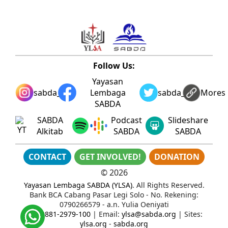
Follow Us:
Yayasan
sabda_ylsa
Lembaga
sabda_ylsa
Mores
SABDA
SABDA
Podcast
Slideshare
Alkitab
SABDA
SABDA
CONTACT
GET INVOLVED!
DONATION
©
2026
Yayasan Lembaga SABDA (YLSA)
. All Rights Reserved.
Bank BCA Cabang Pasar Legi Solo - No. Rekening:
0790266579 - a.n. Yulia Oeniyati
WA:
0881-2979-100
| Email:
ylsa@sabda.org
| Sites:
ylsa.org
-
sabda.org