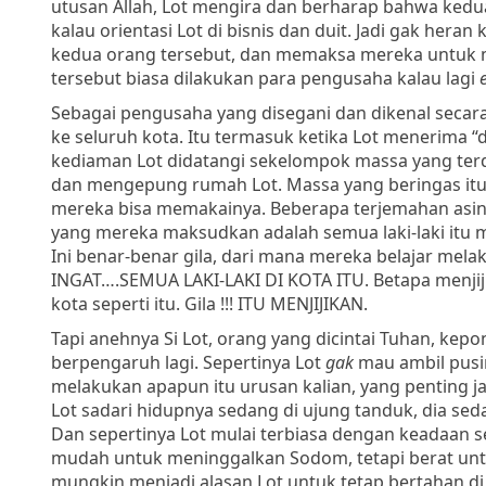
utusan Allah, Lot mengira dan berharap bahwa kedua
kalau orientasi Lot di bisnis dan duit. Jadi gak he
kedua orang tersebut, dan memaksa mereka untuk m
tersebut biasa dilakukan para pengusaha kalau lagi
Sebagai pengusaha yang disegani dan dikenal secara 
ke seluruh kota. Itu termasuk ketika Lot menerima “d
kediaman Lot didatangi sekelompok massa yang terdir
dan mengepung rumah Lot. Massa yang beringas itu
mereka bisa memakainya. Beberapa terjemahan asi
yang mereka maksudkan adalah semua laki-laki itu ma
Ini benar-benar gila, dari mana mereka belajar melaku
INGAT….SEMUA LAKI-LAKI DI KOTA ITU. Betapa menjijik
kota seperti itu. Gila !!! ITU MENJIJIKAN.
Tapi anehnya Si Lot, orang yang dicintai Tuhan, kep
berpengaruh lagi. Sepertinya Lot
gak
mau ambil pusin
melakukan apapun itu urusan kalian, yang penting ja
Lot sadari hidupnya sedang di ujung tanduk, dia se
Dan sepertinya Lot mulai terbiasa dengan keadaan se
mudah untuk meninggalkan Sodom, tetapi berat untu
mungkin menjadi alasan Lot untuk tetap bertahan di 