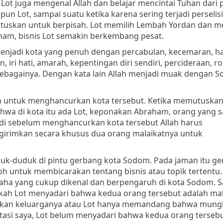
 Lot juga mengenal Allah dan belajar mencintai Tuhan dari 
n Lot, sampai suatu ketika karena sering terjadi perselis
uskan untuk berpisah. Lot memilih Lembah Yordan dan m
am, bisnis Lot semakin berkembang pesat.
njadi kota yang penuh dengan percabulan, kecemaran, h
, iri hati, amarah, kepentingan diri sendiri, percideraan, r
ebagainya. Dengan kata lain Allah menjadi muak dengan 
an untuk menghancurkan kota tersebut. Ketika memutuska
a di kota itu ada Lot, keponakan Abraham, orang yang 
. Jadi sebelum menghancurkan kota tersebut Allah harus
girimkan secara khusus dua orang malaikatnya untuk
duk-duduk di pintu gerbang kota Sodom. Pada jaman itu g
h untuk membicarakan tentang bisnis atau topik tertentu. 
saha yang cukup dikenal dan berpengaruh di kota Sodom. S
pakah Lot menyadari bahwa kedua orang tersebut adalah mal
tkan keluarganya atau Lot hanya memandang bahwa mung
pretasi saya, Lot belum menyadari bahwa kedua orang terseb