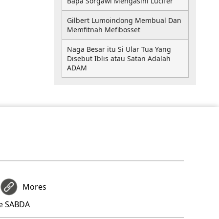
Bapa Sorgawi Mengasihi Lucifer
Gilbert Lumoindong Membual Dan
Memfitnah Mefibosset
Naga Besar itu Si Ular Tua Yang
Disebut Iblis atau Satan Adalah
ADAM
Mores
re SABDA