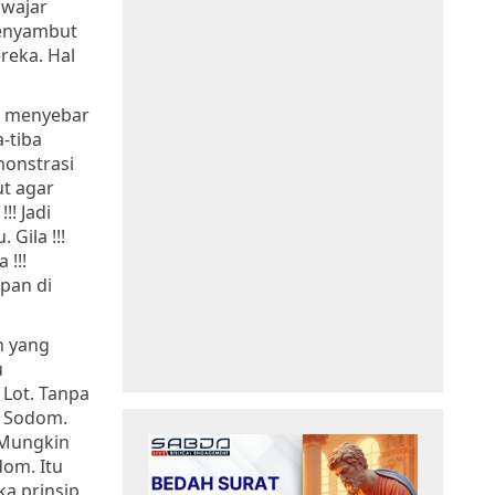
 wajar
menyambut
reka. Hal
at menyebar
a-tiba
monstrasi
t agar
!!! Jadi
Gila !!!
 !!!
pan di
h yang
u
 Lot. Tanpa
g Sodom.
. Mungkin
om. Itu
ka prinsip