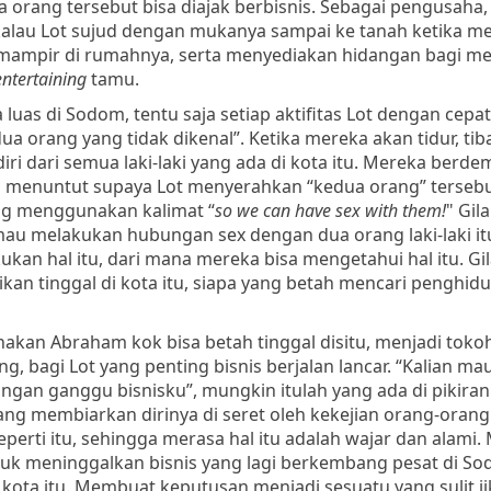
 orang tersebut bisa diajak berbisnis. Sebagai pengusaha,
ran kalau Lot sujud dengan mukanya sampai ke tanah ketika 
ampir di rumahnya, serta menyediakan hidangan bagi me
entertaining
tamu.
luas di Sodom, tentu saja setiap aktifitas Lot dengan cep
ua orang yang tidak dikenal”. Ketika mereka akan tidur, tib
i dari semua laki-laki yang ada di kota itu. Mereka berde
 menuntut supaya Lot menyerahkan “kedua orang” tersebu
ng menggunakan kalimat “
so we can have sex with them!
" Gila 
u melakukan hubungan sex dengan dua orang laki-laki itu. 
kan hal itu, dari mana mereka bisa mengetahui hal itu. Gila
an tinggal di kota itu, siapa yang betah mencari penghidu
onakan Abraham kok bisa betah tinggal disitu, menjadi toko
g, bagi Lot yang penting bisnis berjalan lancar. “Kalian ma
ngan ganggu bisnisku”, mungkin itulah yang ada di pikiran
dang membiarkan dirinya di seret oleh kekejian orang-oran
perti itu, sehingga merasa hal itu adalah wajar dan alami
k meninggalkan bisnis yang lagi berkembang pesat di Sod
kota itu. Membuat keputusan menjadi sesuatu yang sulit ji