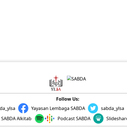
Follow Us:
da_ylsa
Yayasan Lembaga SABDA
sabda_ylsa
SABDA Alkitab
Podcast SABDA
Slidesha