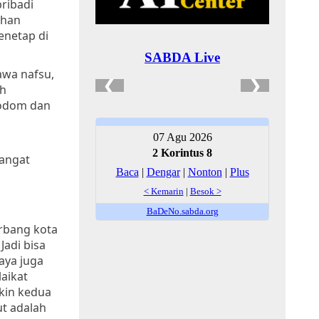
pribadi
ihan
enetap di
awa nafsu,
oh
Sodom dan
n
sangat
erbang kota
Jadi bisa
aya juga
aikat
kin kedua
ut adalah