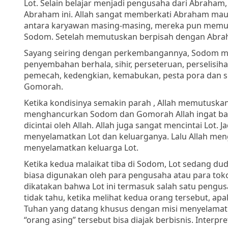
Lot. Selain belajar menjadi pengusaha dari Abraham,
Abraham ini. Allah sangat memberkati Abraham maupu
antara karyawan masing-masing, mereka pun memut
Sodom. Setelah memutuskan berpisah dengan Abrah
Sayang seiring dengan perkembangannya, Sodom me
penyembahan berhala, sihir, perseteruan, perselisihan
pemecah, kedengkian, kemabukan, pesta pora dan s
Gomorah.
Ketika kondisinya semakin parah , Allah memutusk
menghancurkan Sodom dan Gomorah Allah ingat bahw
dicintai oleh Allah. Allah juga sangat mencintai Lot
menyelamatkan Lot dan keluarganya. Lalu Allah men
menyelamatkan keluarga Lot.
Ketika kedua malaikat tiba di Sodom, Lot sedang du
biasa digunakan oleh para pengusaha atau para toko
dikatakan bahwa Lot ini termasuk salah satu pengu
tidak tahu, ketika melihat kedua orang tersebut, a
Tuhan yang datang khusus dengan misi menyelama
“orang asing” tersebut bisa diajak berbisnis. Inter