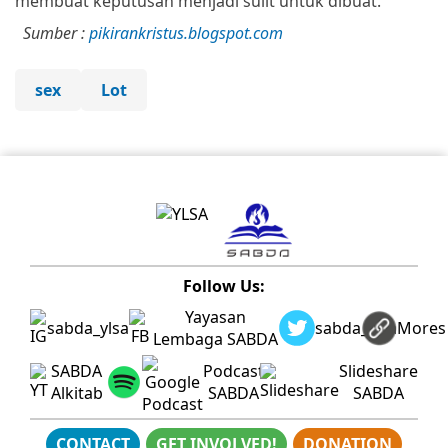
membuat keputusan menjadi sulit untuk dibuat.
Sumber :
pikirankristus.blogspot.com
sex
Lot
Follow Us:
Yayasan
sabda_ylsa
sabda_ylsa
Mores
Lembaga SABDA
SABDA
Podcast
Slideshare
Alkitab
SABDA
SABDA
CONTACT
GET INVOLVED!
DONATION