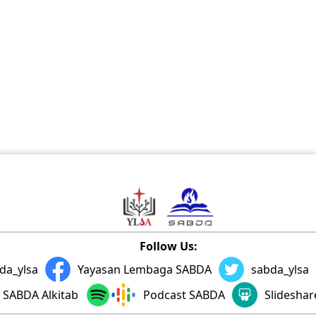
Follow Us:
da_ylsa
Yayasan Lembaga SABDA
sabda_ylsa
SABDA Alkitab
Podcast SABDA
Slidesha