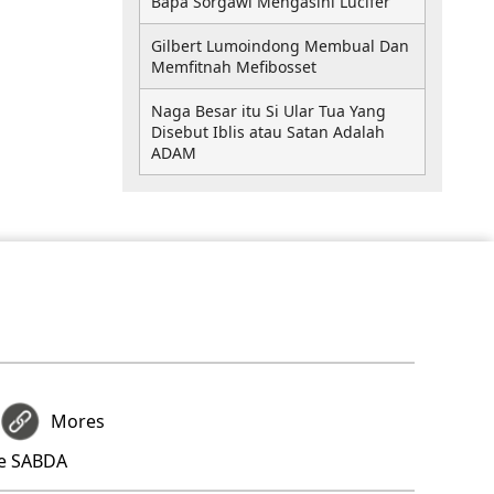
Bapa Sorgawi Mengasihi Lucifer
Gilbert Lumoindong Membual Dan
Memfitnah Mefibosset
Naga Besar itu Si Ular Tua Yang
Disebut Iblis atau Satan Adalah
ADAM
Mores
re SABDA