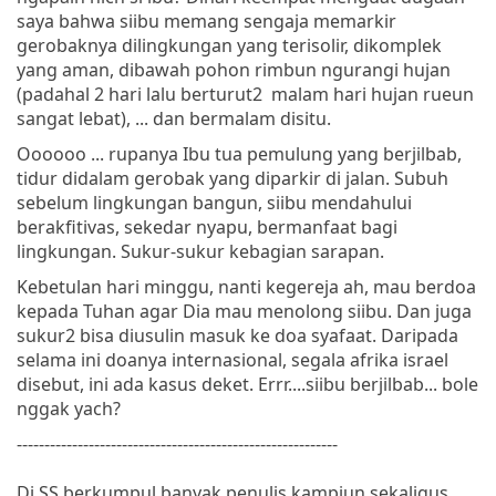
saya bahwa siibu memang sengaja memarkir
gerobaknya dilingkungan yang terisolir, dikomplek
yang aman, dibawah pohon rimbun ngurangi hujan
(padahal 2 hari lalu berturut2 malam hari hujan rueun
sangat lebat), ... dan bermalam disitu.
Oooooo ... rupanya Ibu tua pemulung yang berjilbab,
tidur didalam gerobak yang diparkir di jalan. Subuh
sebelum lingkungan bangun, siibu mendahului
berakfitivas, sekedar nyapu, bermanfaat bagi
lingkungan. Sukur-sukur kebagian sarapan.
Kebetulan hari minggu, nanti kegereja ah, mau berdoa
kepada Tuhan agar Dia mau menolong siibu. Dan juga
sukur2 bisa diusulin masuk ke doa syafaat. Daripada
selama ini doanya internasional, segala afrika israel
disebut, ini ada kasus deket. Errr....siibu berjilbab... bole
nggak yach?
----------------------------------------------------------
Di SS berkumpul banyak penulis kampiun sekaligus