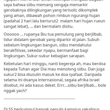
saya bahwa siibu memang sengaja memarkir
gerobaknya dilingkungan yang terisolir, dikomplek
yang aman, dibawah pohon rimbun ngurangi hujan
(padahal 2 hari lalu berturut2 malam hari hujan rueun
sangat lebat), ... dan bermalam disitu.
Oooooo ... rupanya Ibu tua pemulung yang berjilbab,
tidur didalam gerobak yang diparkir di jalan. Subuh
sebelum lingkungan bangun, siibu mendahului
berakfitivas, sekedar nyapu, bermanfaat bagi
lingkungan. Sukur-sukur kebagian sarapan.
Kebetulan hari minggu, nanti kegereja ah, mau berdoa
kepada Tuhan agar Dia mau menolong siibu. Dan juga
sukur2 bisa diusulin masuk ke doa syafaat. Daripada
selama ini doanya internasional, segala afrika israel
disebut, ini ada kasus deket. Errr....siibu berjilbab... bole
nggak yach?
----------------------------------------------------------
Di SS berkumpul banyak penulis kampiun sekaligus