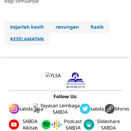
bagi semuanya!
kejarlah kasih
renungan
Kasih
KESELAMATAN
Follow Us:
Yayasan Lembaga
sabda_ylsa
sabda_ylsa
Mores
SABDA
SABDA
Podcast
Slideshare
Alkitab
SABDA
SABDA