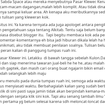
s Sabda Space atau mereka menyebutnya Pasar Klewer. Ken
acam-macam dagangan,malah lebih komplit. Atau tidak din
a sampai keluar area. Ah kenapa aku meributkannya se
k tulisan yang kleweran kok.
 ini. Ya karena ternyata ada juga apologet antara pengi
ah pengetahuan saya tentang Alkitab. Tentu saja belum ban
biasa disebut blogger itu. Tapi begitu membaca kok ada p
komentar-komentarnya eh bisa jadi hiburan dikala lelah h
nikmati, aku tidak membuat penilaian soalnya. Tulisan bel
a peran kalian di panggung tumpas ruah ini.
asar Klewer ini. Letakku di bawah tangga sebelah Kulon.
i dan siap menerima tawaran jual-beli he he he..atau malah
ih gaptek, dan masih cari orang buat ngajarin bikin email 
 sudah selangkah lebih maju
u menulis pada dunia tumpas ruah ini, semoga ada waktu
s menyiasati waktu. Berbahagialah kalian yang sudah ber
lik di sini pasti saya jamin tidak akan berpindah kemana-
gan senjata klik sini kok. Tapi aku senang tambah ilmu ‘k
pertama yg belum selesai karena sdh meloncat-loncat dari