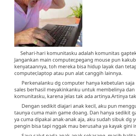
Sehari-hari komunitasku adalah komunitas gaptek,
Jangankan main computer,pegang mouse pun kakubek
kenyataannya, toh mereka bisa hidup layak dan tet
computer,laptop atau pun alat canggih lainnya.
Perkenalanku dg computer hanya kebetulan saja d
sales berhasil meyakinkanku untuk membelinya dan ka
komunitasku, karena jelas tak ada artinya.Artinya 
Dengan sedikit diajari anak kecil, aku pun mengg
taunya cuma main game doang. Dan hanya sedikit ga
ya cuma dipakai anak-anak aja, aku sudah sibuk dg y
pengin bisa tapi nggak mau berusaha ya kayak gini i
Saya salut pada anak-anak sekarang, masih balita