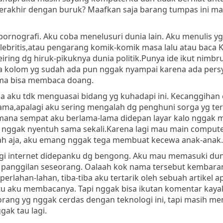
rakhir dengan buruk? Maafkan saja barang tumpas ini ma
nografi. Aku coba menelusuri dunia lain. Aku menulis yg 
elebritis,atau pengarang komik-komik masa lalu atau baca 
eiring dg hiruk-pikuknya dunia politik.Punya ide ikut nimbru
ada kolom yg sudah ada pun nggak nyampai karena ada per
uma bisa membaca doang.
 aku tdk menguasai bidang yg kuhadapi ini. Kecanggihan 
ma,apalagi aku sering mengalah dg penghuni sorga yg terb
ana sempat aku berlama-lama didepan layar kalo nggak m
nggak nyentuh sama sekali.Karena lagi mau main compute
ah aja, aku emang nggak tega membuat kecewa anak-anak.
i internet didepanku dg bengong. Aku mau memasuki du
a panggilan seseorang. Oalaah kok nama tersebut kembar
perlahan-lahan, tiba-tiba aku tertarik oleh sebuah artikel a
 aku membacanya. Tapi nggak bisa ikutan komentar kayak 
rang yg nggak cerdas dengan teknologi ini, tapi masih m
ak tau lagi.