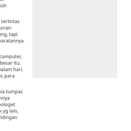
sih
terlintas
Koran-
ng, tapi
syaratannya
computer,
esar itu.
alam hari.
r, para
nia tumpas
annya
pologet
yg lain,
endingan