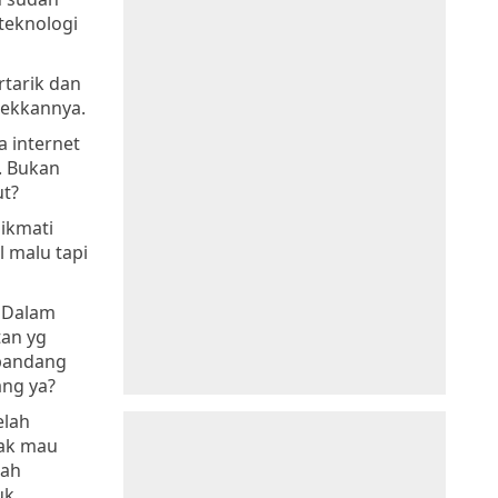
teknologi
tarik dan
tekkannya.
 internet
. Bukan
ut?
nikmati
 malu tapi
? Dalam
tan yg
 pandang
ang ya?
elah
dak mau
tah
uk