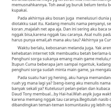
memusnahkannya. Toh awal yg buruk belum tentu be
kupakai.
Pada akhirnya aku bosan juga menelusuri dunia por
diotakku saat itu. Kadang menulis nama penyanyi, s
koran ,majalah net apa aja. Dan ini sering aku baca s
nggak bisa,karena nggak tau caranya. Asal nulis p
harus punya email,ah mana aku tau? Akhirnya ya C
Waktu berlalu, kebosanan melanda juga. Yak arena
kehebatan internet tdk membuatku betah berlama-la
Penghuni sorga sukanya emang main game melulu,m
Itupun Cuma beberapa jam sampai ngantuk, kadang 
penghuni sorga sudah minta main game, ya mengal
Pada suatu hari yg hening, aku hanya memandang
ruah yg mana lagi ya? Iseng-iseng aku menulis nam
banyak sekali ya? Kutelusuri pelan-pelan dan kubaca 
Daud Tony membual…by Hai-hai.Wah asyik juga waktu
karena memang nggak tau caranya.Begitulah nasib o
dibandingkan teman-teman komunitasku yg lebih ngg