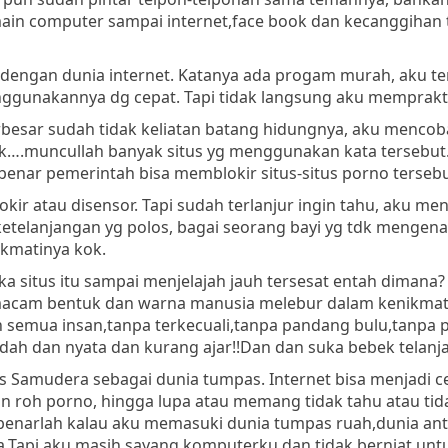
main computer sampai internet,face book dan kecanggihan 
engan dunia internet. Katanya ada progam murah, aku ter
nggunakannya dg cepat. Tapi tidak langsung aku memprak
esar sudah tidak keliatan batang hidungnya, aku mencoba
aak….muncullah banyak situs yg menggunakan kata tersebut
enar pemerintah bisa memblokir situs-situs porno terseb
r atau disensor. Tapi sudah terlanjur ingin tahu, aku me
etelanjangan yg polos, bagai seorang bayi yg tdk mengenal
kmatinya kok.
situs itu sampai menjelajah jauh tersesat entah dimana
gai macam bentuk dan warna manusia melebur dalam kenikma
an semua insan,tanpa terkecuali,tanpa pandang bulu,tanpa
ndah dan nyata dan kurang ajar!!Dan dan suka bebek telanj
 Samudera sebagai dunia tumpas. Internet bisa menjadi c
 roh porno, hingga lupa atau memang tidak tahu atau ti
i benarlah kalau aku memasuki dunia tumpas ruah,dunia an
.Tapi aku masih sayang komputerku dan tidak berniat unt