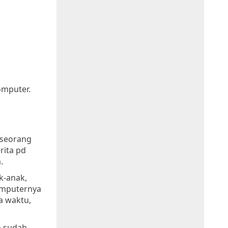
omputer.
 seorang
rita pd
.
k-anak,
komputernya
a waktu,
n sudah