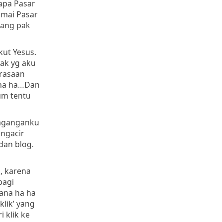
apa Pasar
amai Pasar
dang pak
kut Yesus.
yak yg aku
erasaan
a ha ha…Dan
um tentu
Daganganku
 ngacir
dan blog.
, karena
bagi
mana ha ha
lik’ yang
 klik ke