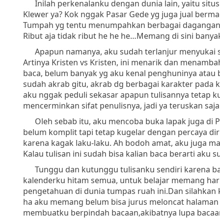
Inilah perkenalanku dengan dunia lain, yaitu situ
Klewer ya? Kok nggak Pasar Gede yg juga jual berm
Tumpah yg tentu menumpahkan berbagai daganganny
Ribut aja tidak ribut he he he…Memang di sini banya
Apapun namanya, aku sudah terlanjur menyukai situs
Artinya Kristen vs Kristen, ini menarik dan menamb
baca, belum banyak yg aku kenal penghuninya atau 
sudah akrab gitu, akrab dg berbagai karakter pada 
aku nggak peduli sekasar apapun tulisannya tetap ku
mencerminkan sifat penulisnya, jadi ya teruskan saj
Oleh sebab itu, aku mencoba buka lapak juga di P
belum komplit tapi tetap kugelar dengan percaya dir
karena kagak laku-laku. Ah bodoh amat, aku juga mas
Kalau tulisan ini sudah bisa kalian baca berarti aku
Tunggu dan kutunggu tulisanku sendiri karena bar
kalenderku hitam semua, untuk belajar memang haru
pengetahuan di dunia tumpas ruah ini.Dan silahkan k
ha aku memang belum bisa jurus meloncat halaman den
membuatku berpindah bacaan,akibatnya lupa bacaan 