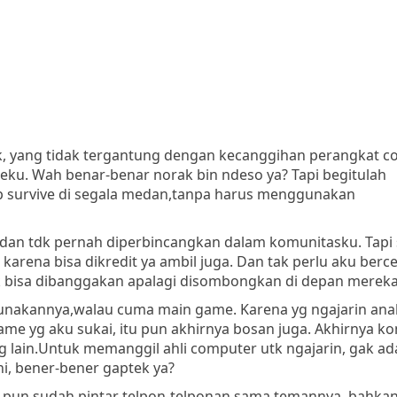
 yang tidak tergantung dengan kecanggihan perangkat c
u. Wah benar-benar norak bin ndeso ya? Tapi begitulah
ap survive di segala medan,tanpa harus menggunakan
an tdk pernah diperbincangkan dalam komunitasku. Tapi
rena bisa dikredit ya ambil juga. Dan tak perlu aku berce
tak bisa dibanggakan apalagi disombongkan di depan mereka
unakannya,walau cuma main game. Karena yg ngajarin ana
me yg aku sukai, itu pun akhirnya bosan juga. Akhirnya 
g lain.Untuk memanggil ahli computer utk ngajarin, gak ad
ni, bener-bener gaptek ya?
 pun sudah pintar telpon-telponan sama temannya, bahka