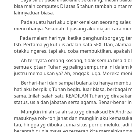
bisa main computer. Di atas 5 tahun tambah pintar 
lainnya,luar biasa.
Pada suatu hari aku diperkenalkan seorang sales d
mencobanya. Sesudah dipasang aku diajari cara me
Pada malam harinya, ketika penghuni sorga yg terb
tsb. Pertama yg kutulis adalah kata SEX. Dan, alam
otakku ngeres, tapi aku coba membuktikan, apakah b
Ah ternyata omong kosong, tidak semua bisa dibloki
semua ciptaan Tuhan yg paling sempurna ini dalam k
justru memalukan ya? Ah, enggak juga. Mereka meni
Berhari-hari dan sampai bulan,aku hanya membuka 
hati aku berpikir, Tuhan begitu luar biasa, berba
sama. Inilah salah satu KEADILAN Tuhan yg dirasak
status, usia dan jabatan serta agama. Benar-benar i
Mungkin inilah salah satu yg dimaksud EV.Andreas
masuknya roh-roh jahat dan mungkin aku kemasukan
tau, hingga yg dibuka cuma situs porno melulu. Jad
berantah,dunia maya yg terserah kita memainkannya