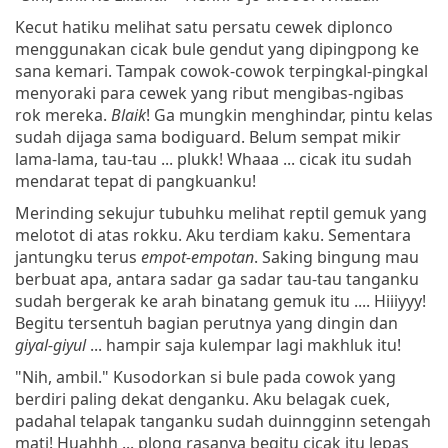
Kecut hatiku melihat satu persatu cewek diplonco
menggunakan cicak bule gendut yang dipingpong ke
sana kemari. Tampak cowok-cowok terpingkal-pingkal
menyoraki para cewek yang ribut mengibas-ngibas
rok mereka.
Blaik
! Ga mungkin menghindar, pintu kelas
sudah dijaga sama bodiguard. Belum sempat mikir
lama-lama, tau-tau ... plukk! Whaaa ... cicak itu sudah
mendarat tepat di pangkuanku!
Merinding sekujur tubuhku melihat reptil gemuk yang
melotot di atas rokku. Aku terdiam kaku. Sementara
jantungku terus
empot-empotan
. Saking bingung mau
berbuat apa, antara sadar ga sadar tau-tau tanganku
sudah bergerak ke arah binatang gemuk itu .... Hiiiyyy!
Begitu tersentuh bagian perutnya yang dingin dan
giyal-giyul
... hampir saja kulempar lagi makhluk itu!
"Nih, ambil." Kusodorkan si bule pada cowok yang
berdiri paling dekat denganku. Aku belagak cuek,
padahal telapak tanganku sudah duinngginn setengah
mati! Huahhh ... plong rasanya begitu cicak itu lepas