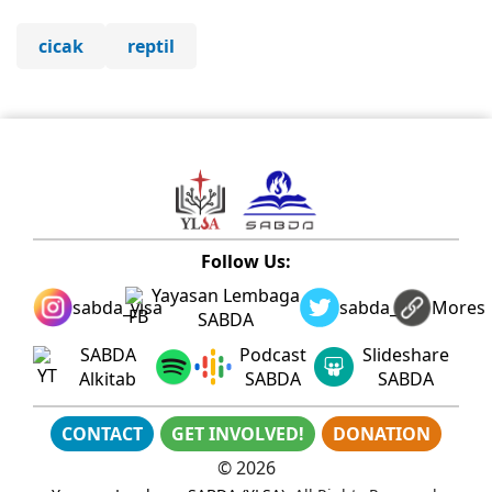
cicak
reptil
Follow Us:
Yayasan Lembaga
sabda_ylsa
sabda_ylsa
Mores
SABDA
SABDA
Podcast
Slideshare
Alkitab
SABDA
SABDA
CONTACT
GET INVOLVED!
DONATION
©
2026