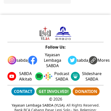
Follow Us:
Yayasan
sabda_ylsa
Lembaga
sabda_ylsa
Mores
SABDA
SABDA
Podcast
Slideshare
Alkitab
SABDA
SABDA
CONTACT
GET INVOLVED!
DONATION
©
2026
Yayasan Lembaga SABDA (YLSA)
. All Rights Reserved.
Bank BCA Cabang Pasar Legi Solo - No. Rekening: