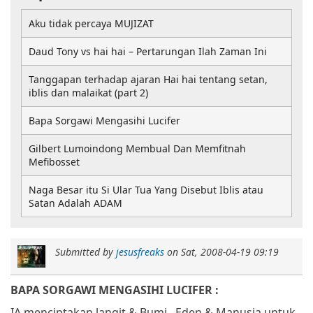
Aku tidak percaya MUJIZAT
Daud Tony vs hai hai – Pertarungan Ilah Zaman Ini
Tanggapan terhadap ajaran Hai hai tentang setan,
iblis dan malaikat (part 2)
Bapa Sorgawi Mengasihi Lucifer
Gilbert Lumoindong Membual Dan Memfitnah
Mefibosset
Naga Besar itu Si Ular Tua Yang Disebut Iblis atau
Satan Adalah ADAM
Submitted by
jesusfreaks
on
Sat, 2008-04-19 09:19
BAPA SORGAWI MENGASIHI LUCIFER :
IA menciptakan langit & Bumi,
Eden & Manusia untuk