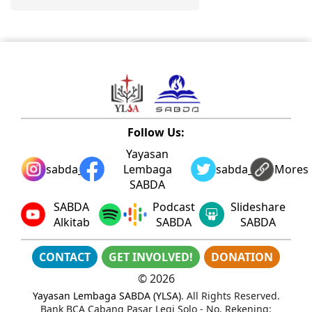
Follow Us:
Yayasan
sabda_ylsa
Lembaga
sabda_ylsa
Mores
SABDA
SABDA
Podcast
Slideshare
Alkitab
SABDA
SABDA
CONTACT
GET INVOLVED!
DONATION
©
2026
Yayasan Lembaga SABDA (YLSA)
. All Rights Reserved.
Bank BCA Cabang Pasar Legi Solo - No. Rekening: